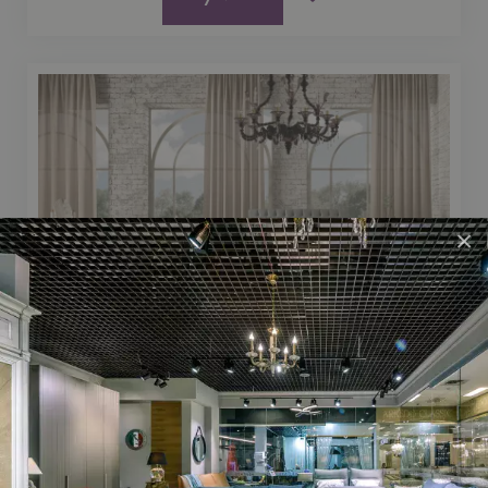
×
Дитяче ліжко CEZANNE
КРОВАТИ
79 196 ₴