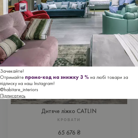
Купить
Зачекайте!
Отримайте
промо-код на знижку 3 %
на любі товари за
підписку на наш Instagram!
@habitare_interiors
Підписатись
Дитяче ліжко CATLIN
КРОВАТИ
65 676 ₴