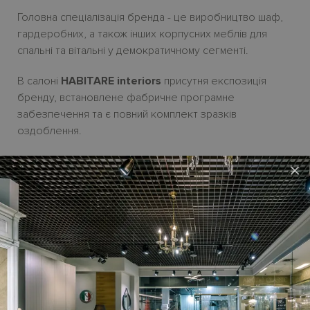
Головна спеціалізація бренда - це виробництво шаф,
гардеробних, а також інших корпусних меблів для
спальні та вітальні у демократичному сегменті.
В салоні
HABITARE interiors
присутня експозиція
бренду, встановлене фабричне програмне
забезпечення та є повний комплект зразків
оздоблення.
МАТЕРІАЛИ:
×
Панелі гардеробної
ANTARES
із колекції
OMNIA
виготовлені з екологічно чистого ДСП класу E1.
Завдяки антивандальному меламіновому покриттю
вони стійкі до пошкоджень, а вишукані текстури
натурального дуба у 2-х відтінках або фактурної
тканини додають інтер'єру особливої естетики.
Лаковані фасади - тамбурат з поверхнею з МДФ.
Металеві елементи - алюміній у порошковому