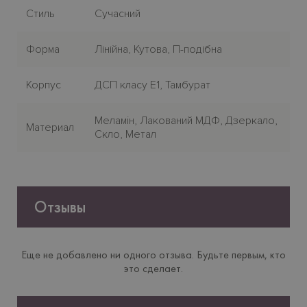
Стиль
Сучасний
Форма
Лінійна, Кутова, П-подібна
Корпус
ДСП класу E1, Тамбурат
Меламiн, Лакований МДФ, Дзеркало,
Материал
Скло, Метал
Отзывы
Еще не добавлено ни одного отзыва. Будьте первым, кто
это сделает.