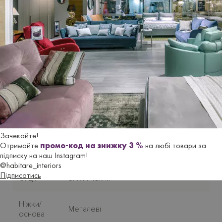
Гарантійний термін
- 18 місяців.
Характеристики
Бренд
LE COMFORT
Країна-
Італія
виробник
Зачекайте!
Отримайте
промо-код на знижку 3 %
на любі товари за
Стиль
Сучасний
підписку на наш Instagram!
@habitare_interiors
Підписатись
Опції
Знімні чохли
Нiжки/
Металеві
основа