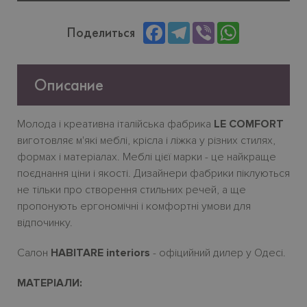
Facebook
Telegram
Viber
WhatsApp
Поделиться
Описание
Молода
і
креативна
італійська
фабрика
LE COMFORT
виготовляє
м
'
які
меблі
,
крісла
і
ліжка
у
різних
стилях
,
формах
і
матеріалах
.
Меблі
цієї
марки
-
це
найкраще
поєднання
ціни
і
якості
.
Дизайнери фабрики піклуються
не тільки про створення стильних речей, а ще
пропонують ергономічн
i
і комфортн
i
умови для
відпочинку.
Салон
HABITARE interiors
- офіцийний дилер у Одесі.
МАТЕРІАЛИ: