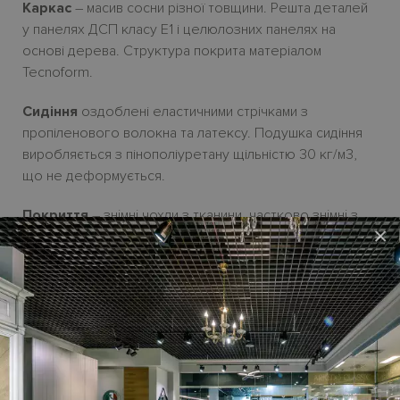
Каркас
– масив сосни
різної товщини. Решта деталей
у панелях ДСП класу Е1
і
целюлозних панелях на
основі дерева.
Структура покрита матеріалом
Tecnoform.
Сидіння
оздоблені еластичними стрічками з
пропіленового волокна та латексу. Подушка сидіння
виробляється з пінополіуретану щільністю 30
кг/м3,
що не деформується.
Покриття
– зн
i
мн
i
чохли з тканини, частково зн
i
мн
i
з
×
екошк
i
ри і еконубуку.
Ніжки
- металеві
H15
см у чорному кольорі.
Ціна банкетки
ELINE
на сайті – у
початковій категорії
тканини
.
Виготовля
є
ться
під замовлення. Термін постачання з
Італії
до 2,5 місяців
.