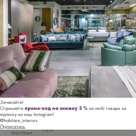
Можливі розміри кутового
дивана-ліжка
з
підлокітниками Style
:
240х160-, 260х160- і 280х160 см.
Виготовля
є
ться
під замовлення. Термін постачання з
Італії
до 2,5 місяців
.
Гарантійний термін
- 18 місяців.
Характеристики
Зачекайте!
Отримайте
промо-код на знижку 3 %
на любі товари за
Бренд
LE COMFORT
підписку на наш Instagram!
@habitare_interiors
Підписатись
Країна-
Італія
виробник