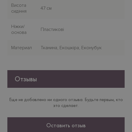
Висота
47 см
сидіння
Нiжки/
Пластиковi
основа
Материал
Тканина, Екошкіра, Еконубук
Отзывы
Еще не добавлено ни одного отзыва. Будьте первым, кто
это сделает.
Оставить отзыв