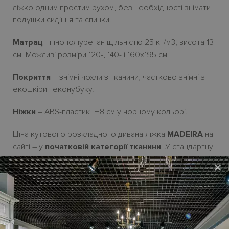
ліжко одним простим рухом, без необхідності знімати
подушки сидіння та спинки.
Матрац
- пінополіуретан щільністю 25 кг/м3, висота 13
см. Можливі розміри 120-, 140- і 160х195 см.
Покриття
– зн
i
мн
i
чохли з тканини, частково зн
i
мн
i
з
екошк
i
ри і еконубуку.
Ніжки
– ABS-пластик
H8
см у чорному кольорі.
Ціна кутового розкладного дивана-ліжка
MADEIRA
на
сайті – у
початковій категорії тканини
.
У стандартну
комплектацію
м
’яких мебл
і
в не входять декоративн
і
×
подушки
,
ціну на
як
і треба обчислювати
додатково.
Можливі розміри лінійного
дивана-ліжка з
підлокітниками Style
:
158-, 178- і 198 см | глибина 99/210 см | висота H82 см.