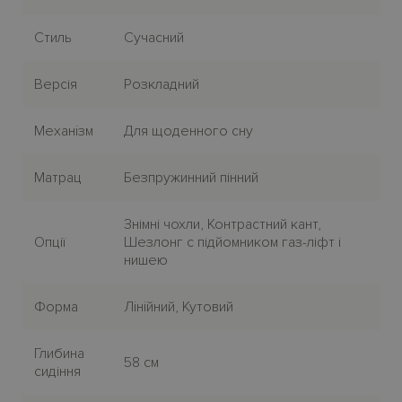
Стиль
Сучасний
Версія
Розкладний
Механiзм
Для щоденного сну
Матрац
Безпружинний пінний
Знімні чохли, Контрастний кант,
Опції
Шезлонг с підйомником газ-ліфт і
нишею
Форма
Лiнiйний, Кутовий
Глибина
58 см
сидіння