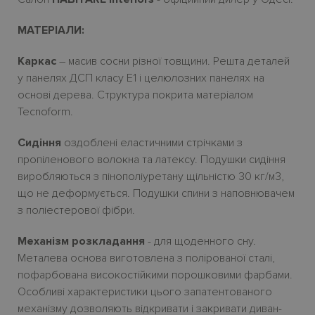
МАТЕРІАЛИ:
Каркас
– масив сосни
різної товщини. Решта деталей
у панелях ДСП класу Е1
і
целюлозних панелях на
основі дерева.
Структура покрита матеріалом
Tecnoform.
Сидіння
оздоблені еластичними стрічками з
пропіленового волокна та латексу. Подушки сидіння
виробляються з пінополіуретану щільністю 30
кг/м3,
що не деформується. Подушки спини з наповнювачем
з поліестерової фібри.
Механізм розкладання
- для щоденного сну.
Металева основа виготовлена з полірованої сталі,
пофарбована високостійкими порошковими фарбами.
Особливі характеристики цього запатентованого
механізму дозволяють відкривати і закривати диван-