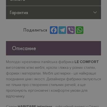
Гарантия
Facebook
Telegram
Viber
WhatsApp
Поделиться
Описание
Молода
і
креативна
італійська
фабрика
LE COMFORT
виготовляє
м
'
які
меблі
,
крісла
і
ліжка
у
різних
стилях
,
формах
і
матеріалах
.
Меблі
цієї
марки
-
це
найкраще
поєднання
ціни
і
якості
.
Дизайнери фабрики піклуються
не тільки про створення стильних речей, а ще
пропонують ергономічн
i
і комфортн
i
умови для
відпочинку.
Салон
HABITARE interiors
- офіцийний дилер у Одесі.