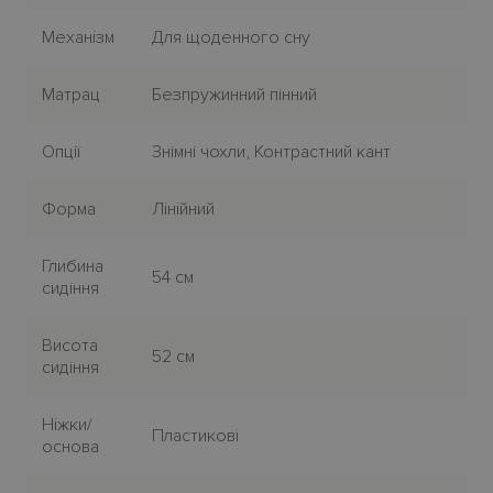
Механiзм
Для щоденного сну
Матрац
Безпружинний пінний
Опції
Знімні чохли, Контрастний кант
Форма
Лiнiйний
Глибина
54 см
сидіння
Висота
52 см
сидіння
Нiжки/
Пластиковi
основа