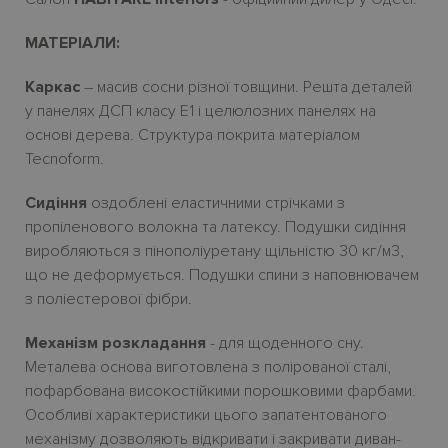
МАТЕРІАЛИ:
Каркас
– масив сосни
різної товщини. Решта деталей
у панелях ДСП класу Е1
і
целюлозних панелях на
основі дерева.
Структура покрита матеріалом
Tecnoform.
Сидіння
оздоблені еластичними стрічками з
пропіленового волокна та латексу. Подушки сидіння
виробляються з пінополіуретану щільністю 30
кг/м3,
що не деформується. Подушки спини з наповнювачем
з поліестерової фібри.
Механізм розкладання
- для щоденного сну.
Металева основа виготовлена з полірованої сталі,
пофарбована високостійкими порошковими фарбами.
Особливі характеристики цього запатентованого
механізму дозволяють відкривати і закривати диван-