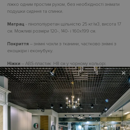
ліжко одним простим рухом, без необхідності знімати
подушки сидіння та спинки.
Матрац
- пінополіуретан щільністю 25 кг/м3, висота 17
см. Можливі розміри 120-, 140- і 160х199 см.
Покриття
– зн
i
мн
i
чохли з тканини, частково зн
i
мн
i
з
екошк
i
ри і еконубуку.
Ніжки
– ABS-пластик
H8
см у чорному кольорі.
×
Ціна розкладного дивана-ліжка
SANTORINI
на сайті – у
початковій категорії тканини
.
У стандартну
комплектацію
м
’яких мебл
і
в не входять декоративн
і
подушки
,
ціну на
як
і треба обчислювати
додатково.
Можливі розміри лінійного
дивана-ліжка з
підлокітниками Happy
:
160-, 180- і 200 см | глибина 96/210 см | висота H94 см.