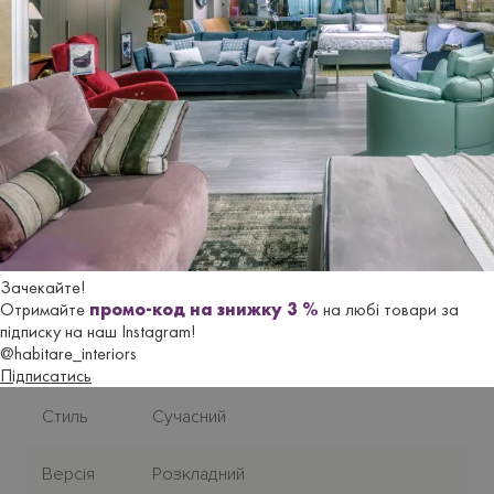
Виготовля
є
ться
під замовлення. Термін постачання з
Італії
до 2,5 місяців
.
Гарантійний термін
- 18 місяців.
Характеристики
Бренд
LE COMFORT
Зачекайте!
Отримайте
промо-код на знижку 3 %
на любі товари за
підписку на наш Instagram!
Країна-
Італія
@habitare_interiors
виробник
Підписатись
Стиль
Сучасний
Версія
Розкладний