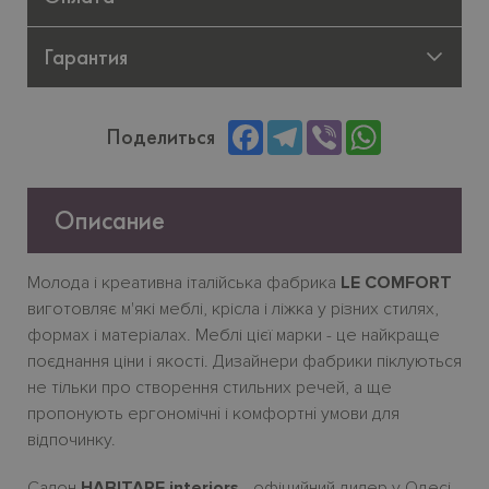
Гарантия
Facebook
Telegram
Viber
WhatsApp
Поделиться
Описание
Молода
і
креативна
італійська
фабрика
LE COMFORT
виготовляє
м
'
які
меблі
,
крісла
і
ліжка
у
різних
стилях
,
формах
і
матеріалах
.
Меблі
цієї
марки
-
це
найкраще
поєднання
ціни
і
якості
.
Дизайнери фабрики піклуються
не тільки про створення стильних речей, а ще
пропонують ергономічн
i
і комфортн
i
умови для
відпочинку.
Салон
HABITARE interiors
- офіцийний дилер у Одесі.