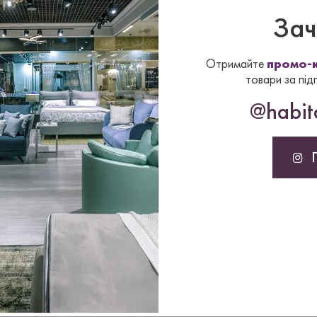
Зач
та H83 см.
Отримайте
промо-к
нтів.
товари за під
@habita
чання з Італії
до 2,5
то это сделает.