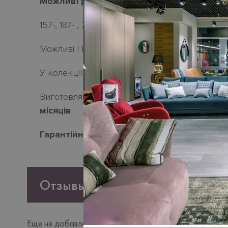
Можливі розміри:
157-, 187- , 217 і 247 см | глибина 116 см | висо
Можливі П-подібні і кутові композиції з елеме
У колекції є пуф.
Виготовля
є
ться
під замовлення. Термін поста
місяців
.
Гарантійний термін
- 18 місяців.
Отзывы
Еще не добавлено ни одного отзыва. Будьте первым, к