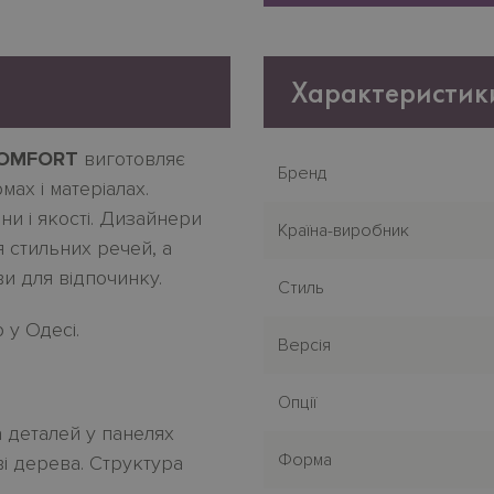
Характеристик
COMFORT
виготовляє
Бренд
мах
і
матеріалах
.
іни
і
якості
.
Дизайнери
Країна-виробник
 стильних речей, а
и для відпочинку.
Стиль
 у Одесі.
Версія
Опції
 деталей у панелях
Форма
і дерева.
Структура