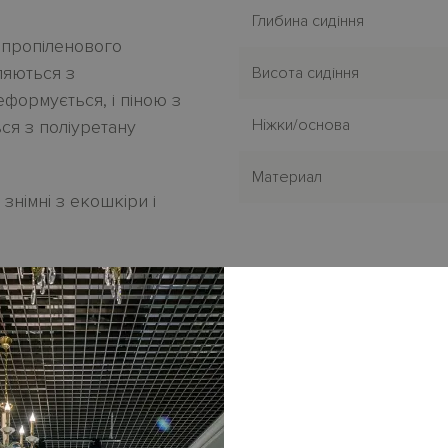
Глибина сидіння
 пропіленового
ляються з
Висота сидіння
еформується, і піною з
Нiжки/основа
ся з поліуретану
Материал
 зн
i
мн
i
з екошк
i
ри і
орі
, а також інші
категорії тканини
.
У
входять декоративн
і
атково.