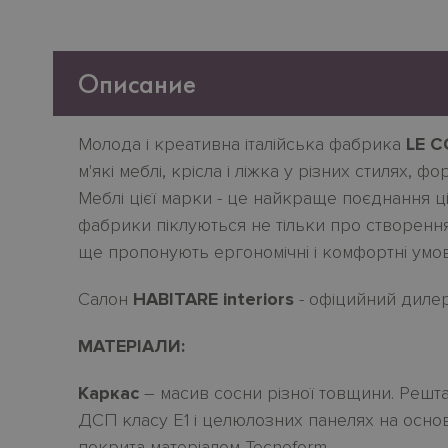
Описание
Молода
і
креативна
італійська
фабрика
LE 
м
'
які
меблі
,
крісла
і
ліжка
у
різних
стилях
,
фор
Меблі
цієї
марки
-
це
найкраще
поєднання
ц
фабрики піклуються не тільки про створення
ще пропонують ергономічн
i
і комфортн
i
умов
Салон
HABITARE interiors
- офіцийний дилер
МАТЕРІАЛИ:
Каркас
– масив сосни
різної товщини. Решта
ДСП класу Е1
і
целюлозних панелях на основ
покрита матеріалом Tecnoform.