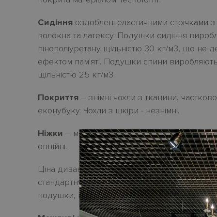
Сидіння
оздоблені еластичними стрічками з
волокна та латексу. Подушки сидіння вироб
пінополіуретану щільністю 30
кг/м3, що не д
ефектом пам'яті. Подушки спини виробляють
щільністю 25 кг/м3.
Покриття
– зн
i
мн
i
чохли з тканини, частково
еконубуку. Чохли з шкіри - незнімні.
Ніжки
– металеві Slim
H
17 см у чорному коль
опційні.
Ціна дивана
BACIO
на сайті – у
початковій 
стандартну комплектацію
м
’яких мебл
і
в не 
подушки
,
ціну на
як
і треба обчислювати
дод