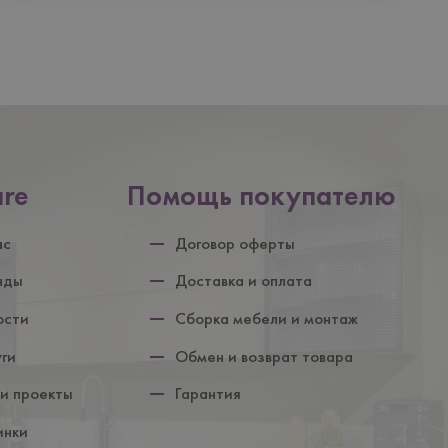
are
Помощь покупателю
ул
ас
Договор оферты
нды
Доставка и оплата
ости
Сборка мебели и монтаж
уги
Обмен и возврат товара
и проекты
Гарантия
инки