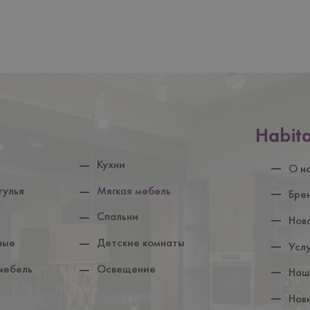
Нижній
Habit
колонтит
Кухни
О н
тулья
Мягкая мебель
Бре
Спальни
Нов
ные
Детские комнаты
Усл
мебель
Освещение
Наш
Нов