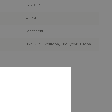
65/99 см
43 см
Металеві
Тканина, Екошкіра, Еконубук, Шкіра
×