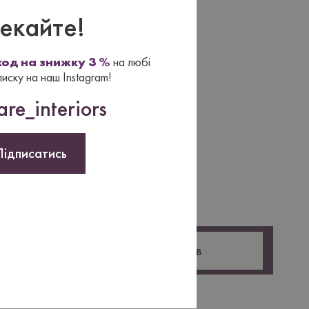
екайте!
од на знижку 3 %
на любі
писку на наш Instagram!
re_interiors
Підписатись
Оставить отзыв