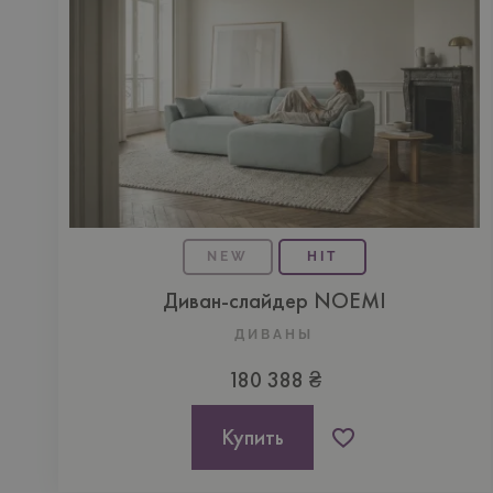
NEW
HIT
Диван-слайдер NOEMI
ДИВАНЫ
180 388 ₴
Купить