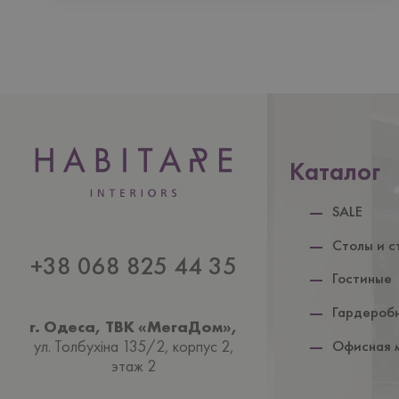
Каталог
SALE
Столы и с
+38 068 825 44 35
Гостиные
Гардероб
г. Одеса, ТВК «МегаДом»,
ул. Толбухiна 135/2, корпус 2,
Офисная 
этаж 2