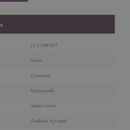
и
LE COMFORT
Італія
Сучасний
Модульний
Знімні чохли
Лiнiйний, Кутовий