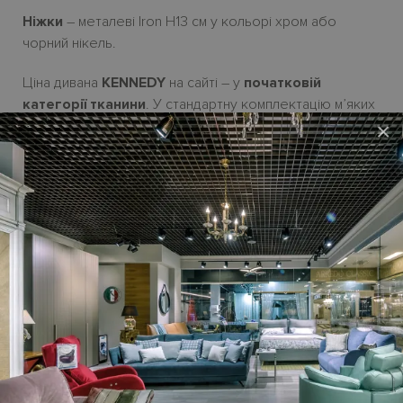
Ніжки
– металеві Iron
H13
см у кольорі хром або
чорний нікель.
Ціна дивана
KENNEDY
на сайті – у
початковій
категорії тканини
.
У стандартну комплектацію
м
’яких
мебл
і
в не входять декоративн
і подушки
,
ціну на
як
і
×
треба обчислювати
додатково.
Можливі розміри лінійного дивана:
168-, 188- і 218 см | глибина 97 см | висота H84 см.
Можливі П-подібні і кутові композиції з елементів.
У колекції є крісло і пуф.
Виготовля
є
ться
під замовлення. Термін постачання з
Італії
до 2,5 місяців
.