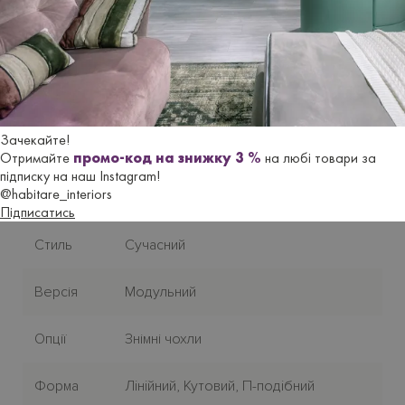
Гарантійний термін
- 18 місяців.
Характеристики
Бренд
LE COMFORT
Зачекайте!
Отримайте
промо-код на знижку 3 %
на любі товари за
підписку на наш Instagram!
Країна-
Італія
@habitare_interiors
виробник
Підписатись
Стиль
Сучасний
Версія
Модульний
Опції
Знімні чохли
Форма
Лiнiйний, Кутовий, П-подiбний