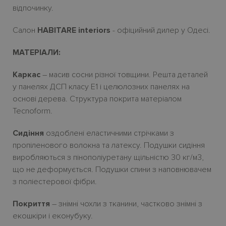
відпочинку.
Салон
HABITARE interiors
- офіцийний дилер у Одесі.
МАТЕРІАЛИ:
Каркас
– масив сосни
різної товщини. Решта деталей
у панелях ДСП класу Е1
і
целюлозних панелях на
основі дерева.
Структура покрита матеріалом
Tecnoform.
Сидіння
оздоблені еластичними стрічками з
пропіленового волокна та латексу. Подушки сидіння
виробляються з пінополіуретану щільністю 30
кг/м3,
що не деформується. Подушки спини з наповнювачем
з поліестерової фібри.
Покриття
– зн
i
мн
i
чохли з тканини, частково зн
i
мн
i
з
екошк
i
ри і еконубуку.