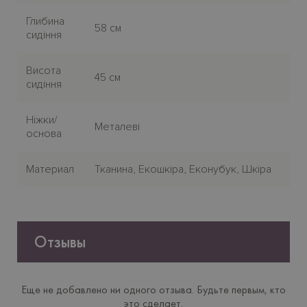
Глибина
58 см
сидіння
Висота
45 см
сидіння
Нiжки/
Металеві
основа
Материал
Тканина, Екошкіра, Еконубук, Шкіра
Отзывы
Еще не добавлено ни одного отзыва. Будьте первым, кто
это сделает.