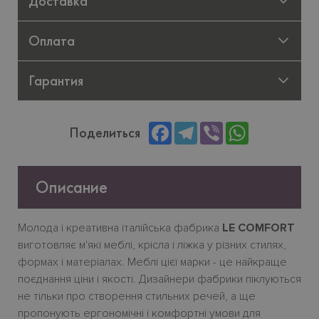
Доставка
Оплата
Гарантия
Facebook
Telegram
Viber
WhatsApp
Поделиться
Описание
Молода
і
креативна
італійська
фабрика
LE COMFORT
виготовляє
м
'
які
меблі
,
крісла
і
ліжка
у
різних
стилях
,
формах
і
матеріалах
.
Меблі
цієї
марки
-
це
найкраще
поєднання
ціни
і
якості
.
Дизайнери фабрики піклуються
не тільки про створення стильних речей, а ще
пропонують ергономічн
i
і комфортн
i
умови для