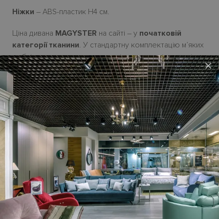
Ніжки
– ABS-пластик
H4
см.
Ціна дивана
MAGYSTER
на сайті – у
початковій
категорії тканини
.
У стандартну комплектацію
м
’яких
мебл
і
в не входять декоративн
і подушки
,
ціну на
як
і
×
треба обчислювати
додатково.
Можливі розміри лінійного дивана:
179-, 196-, 216 - і 246 см | глибина 101 см | висота H85 см.
Можливі П-подібні і кутові композиції з елементів.
У колекції є пуф.
Виготовля
є
ться
під замовлення. Термін постачання з
Італії
до 2,5 місяців
.
Гарантійний термін
- 18 місяців.