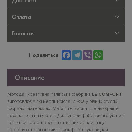
Доставка
Оплата
Гарантия
Facebook
Telegram
Viber
WhatsApp
Поделиться
Описание
Молода
і
креативна
італійська
фабрика
LE COMFORT
виготовляє
м
'
які
меблі
,
крісла
і
ліжка
у
різних
стилях
,
формах
і
матеріалах
.
Меблі
цієї
марки
-
це
найкраще
поєднання
ціни
і
якості
.
Дизайнери фабрики піклуються
не тільки про створення стильних речей, а ще
пропонують ергономічн
i
і комфортн
i
умови для