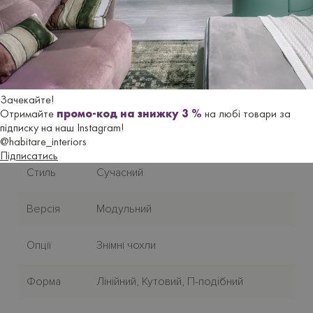
Характеристики
Бренд
LE COMFORT
Зачекайте!
Отримайте
промо-код на знижку 3 %
на любі товари за
Країна-
підписку на наш Instagram!
Італія
виробник
@habitare_interiors
Підписатись
Стиль
Сучасний
Версія
Модульний
Опції
Знімні чохли
Форма
Лiнiйний, Кутовий, П-подiбний