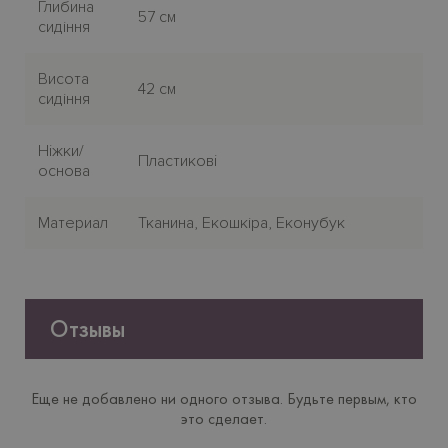
Глибина
57 см
сидіння
Висота
42 см
сидіння
Нiжки/
Пластиковi
основа
Материал
Тканина, Екошкіра, Еконубук
Отзывы
Еще не добавлено ни одного отзыва. Будьте первым, кто
это сделает.