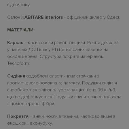
відпочинку.
Салон
HABITARE interiors
- офіцийний дилер у Одесі.
МАТЕРІАЛИ:
Каркас
– масив сосни
різної товщини. Решта деталей
у панелях ДСП класу Е1
і
целюлозних панелях на
основі дерева.
Структура покрита матеріалом
Tecnoform.
Сидіння
оздоблені еластичними стрічками з
пропіленового волокна та латексу. Подушки сидіння
виробляються з пінополіуретану щільністю 30
кг/м3,
що не деформується. Подушки спини з наповнювачем
з поліестерової фібри.
Покриття
– зн
i
мн
i
чохли з тканини, частково зн
i
мн
i
з
екошк
i
ри і еконубуку.