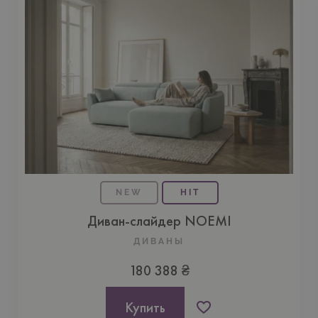
NEW
HIT
Диван-слайдер NOEMI
ДИВАНЫ
180 388 ₴
Купить