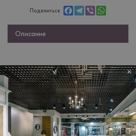
Facebook
Telegram
Viber
WhatsApp
Поделиться
Описание
×
Характеристики
Бренд
FAMA SOFAS
Країна-
Iспанiя
виробник