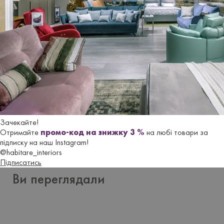
Отзывы
Еще не добавлено ни одного отзыва. Будьте первым, кто
это сделает.
Оставить отзыв
Зачекайте!
Отримайте
промо-код на знижку 3 %
на любі товари за
підписку на наш Instagram!
@habitare_interiors
Підписатись
Ви переглядали