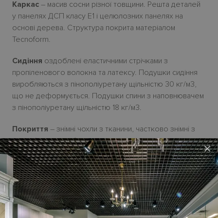
Каркас
– масив сосни
різної товщини. Решта деталей
у панелях ДСП класу Е1
і
целюлозних панелях на
основі дерева.
Структура покрита матеріалом
Tecnoform.
Сидіння
оздоблені еластичними стрічками з
пропіленового волокна та латексу. Подушки сидіння
виробляються з пінополіуретану щільністю 30
кг/м3,
що не деформується. Подушки спини з наповнювачем
з пінополіуретану щільністю 18 кг/м3.
Покриття
– зн
i
мн
i
чохли з тканини, частково зн
i
мн
i
з
екошк
i
ри і еконубуку.
×
Ніжки
– ABS-пластик
H4
см у чорному кольорі.
Ціна фіксованого крісла
BRITNEY
на сайті – у
початковій категорії тканини
.
У стандартну
комплектацію крісла не входять декоративн
і подушки
,