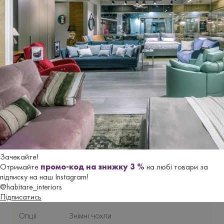
ціну на
як
і треба обчислювати
додатково.
Виготовля
є
ться
під замовлення. Термін постачання з
Італії
до 2,5 місяців
.
Гарантійний термін
- 18 місяців.
Характеристики
Бренд
LE COMFORT
Країна-
Зачекайте!
Італія
виробник
Отримайте
промо-код на знижку 3 %
на любі товари за
підписку на наш Instagram!
@habitare_interiors
Стиль
Сучасний
Підписатись
Опції
Знімні чохли