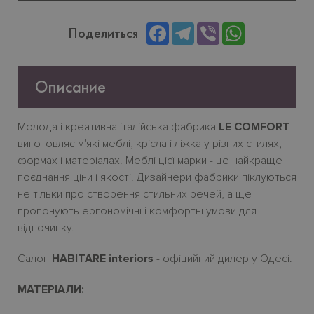
Facebook
Telegram
Viber
WhatsApp
Поделиться
Описание
Молода
і
креативна
італійська
фабрика
LE COMFORT
виготовляє
м
'
які
меблі
,
крісла
і
ліжка
у
різних
стилях
,
формах
і
матеріалах
.
Меблі
цієї
марки
-
це
найкраще
поєднання
ціни
і
якості
.
Дизайнери фабрики піклуються
не тільки про створення стильних речей, а ще
пропонують ергономічн
i
і комфортн
i
умови для
відпочинку.
Салон
HABITARE interiors
- офіцийний дилер у Одесі.
МАТЕРІАЛИ: