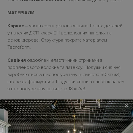
МАТЕРІАЛИ:
Каркас
– масив сосни
різної товщини. Решта деталей
у панелях ДСП класу Е1
і
целюлозних панелях на
основі дерева.
Структура покрита матеріалом
Tecnoform.
Сидіння
оздоблені еластичними стрічками з
пропіленового волокна та латексу. Подушки сидіння
виробляються з пінополіуретану щільністю 30
кг/м3,
що не деформується. Подушки спини з наповнювачем
з пінополіуретану щільністю 18 кг/м3.
Покриття
– зн
i
мн
i
чохли з тканини, частково зн
i
мн
i
з
×
екошк
i
ри і еконубуку, незнімні зі шкіри.
Ніжки
– дерев'ян
і
H22,5
см у чорному кольорі або
табакко.