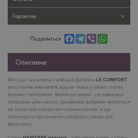
Гарантия
Facebook
Telegram
Viber
WhatsApp
Поделиться
Описание
Молода
і
креативна
італійська
фабрика
LE COMFORT
виготовляє
м
'
які
меблі
,
крісла
і
ліжка
у
різних
стилях
,
формах
і
матеріалах
.
Меблі
цієї
марки
-
це
найкраще
поєднання
ціни
і
якості
.
Дизайнери фабрики піклуються
не тільки про створення стильних речей, а ще
пропонують ергономічн
i
і комфортн
i
умови для
відпочинку.
Салон
HABITARE interiors
- офіцийний дилер у Одесі.