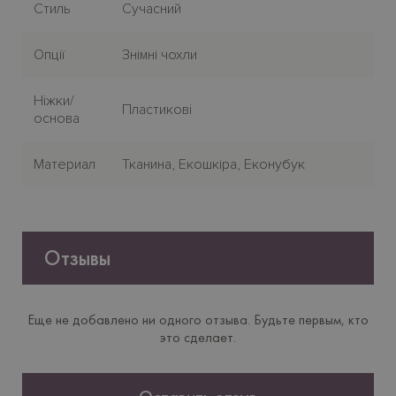
Стиль
Сучасний
Опції
Знімні чохли
Нiжки/
Пластиковi
основа
Материал
Тканина, Екошкіра, Еконубук
Отзывы
Еще не добавлено ни одного отзыва. Будьте первым, кто
это сделает.