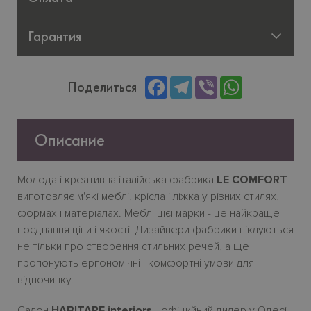
Гарантия
Facebook
Telegram
Viber
WhatsApp
Поделиться
Описание
Молода
і
креативна
італійська
фабрика
LE COMFORT
виготовляє
м
'
які
меблі
,
крісла
і
ліжка
у
різних
стилях
,
формах
і
матеріалах
.
Меблі
цієї
марки
-
це
найкраще
поєднання
ціни
і
якості
.
Дизайнери фабрики піклуються
не тільки про створення стильних речей, а ще
пропонують ергономічн
i
і комфортн
i
умови для
відпочинку.
Салон
HABITARE interiors
- офіцийний дилер у Одесі.