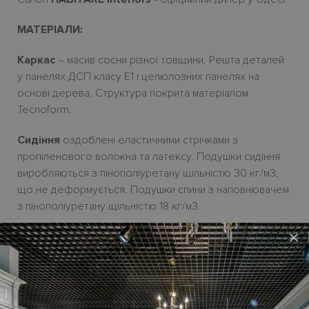
МАТЕРІАЛИ:
Каркас
– масив сосни
різної товщини. Решта деталей
у панелях ДСП класу Е1
і
целюлозних панелях на
основі дерева.
Структура покрита матеріалом
Tecnoform.
Сидіння
оздоблені еластичними стрічками з
пропіленового волокна та латексу. Подушки сидіння
виробляються з пінополіуретану щільністю 30
кг/м3,
що не деформується. Подушки спини з наповнювачем
з пінополіуретану щільністю 18 кг/м3.
×
Покриття
– зн
i
мн
i
чохли з тканини, частково зн
i
мн
i
з
екошк
i
ри і еконубуку.
Ніжки
– ABS-пластик
H4
см у чорному кольорі.