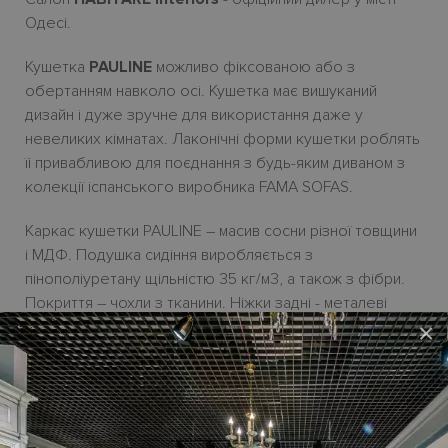
Одесі.
Кушетка
PAULINE
можливо фіксованою або з
обертанням навколо осі. Кушетка має вишуканий
дизайн і дуже зручне для використання даже у
невеликих кімнатах. Лаконічні форми кушетки роблять
їі привабливою для поєднання з будь-яким диваном з
колекції іспанського виробника FAMA SOFAS.
Каркас кушетки PAULINE
– масив сосни
різної товщини
і МДФ.
Подушка сидіння виробляється з
пінополіуретану щільністю 35
кг/м3, а також з фібри.
Покриття
–
чохли з тканини
.
Ніжки задні - металеві
хромовані, передня - ролик.
×
Під замовлення можно обрати оббивку з тканини або
шкіри по зразкам виробника. Усі актуальні зразки
оббивки є у дилерському салонi HABITARE interiors.