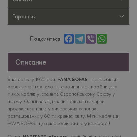
Гарантия
Facebook
Telegram
Viber
WhatsApp
Поделиться
Описание
Заснована у 1970 році
FAMA SOFAS
- це найбільш
розвинена і технологічна компанія з виробництва
м'якіх меблів у Іспанії та Європейському Союзу у
цілому. Оригінальні дивани і крісла цієї марки
продаються тількі у дилерських салонах,
розташованих у 60-ти країнах світу. М'якi меблі від
FAMA SOFAS - це філософія життя у комфорті!
Салон
HABITARE interiors
- офіційний дилер у місті