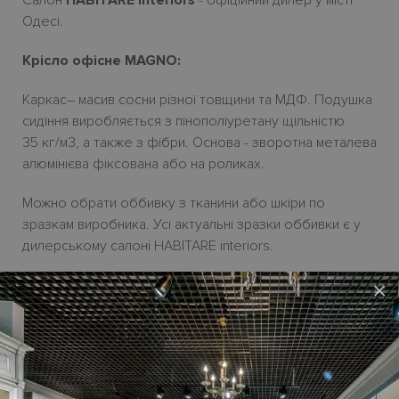
Одесі.
Крісло офісне MAGNO:
Каркас
– масив сосни
різної товщини та МДФ.
Подушка
сидіння виробляється з пінополіуретану щільністю
35
кг/м3, а также з фібри. Основа
- зворотна металева
алюмінієва фіксована або на роликах.
Можно обрати оббивку з тканини або шкіри по
зразкам виробника. Усі актуальні зразки оббивки є у
дилерському салонi HABITARE interiors.
Ціна крісла на роликах MAGNO
на сайті вказана у
×
тканині.
Гарантійний термін
- 18 місяців.