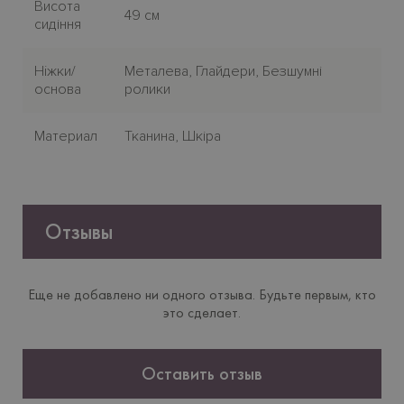
Висота
49 см
сидіння
Нiжки/
Металева, Глайдери, Безшумні
основа
ролики
Материал
Тканина, Шкіра
Отзывы
Еще не добавлено ни одного отзыва. Будьте первым, кто
это сделает.
Оставить отзыв