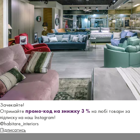
Характеристики
Бренд
FAMA SOFAS
Країна-
Iспанiя
виробник
Стиль
Сучасний
Версія
Менеджерський
З обертанням навколо осі,
Опції
Регулювання висоти сидіння газ/ліфт
Зачекайте!
Отримайте
промо-код на знижку 3 %
на любі товари за
підписку на наш Instagram!
Глибина
43 см
@habitare_interiors
сидіння
Підписатись