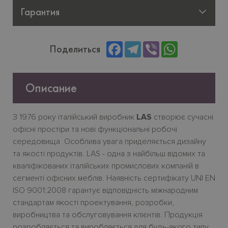
Гарантия
Facebook
Telegram
Viber
WhatsApp
Поделиться
Описание
З 1976 року італійський виробник
LAS
створює сучасні
офісні простіри та нові функціональні робочі
середовища Особлива увага приделяється дизайну
та якості продуктів. LAS - одна з найбільш відомих та
кваліфікованих італійських промислових компаній в
сегменті офісних меблів. Наявність сертифікату UNI EN
ISO 9001:2008 гарантує відповідність міжнародним
стандартам якості проектування, розробки,
виробництва та обслуговування клієнтів. Продукція
розробляється та виробляється ​​для будь-якого типу