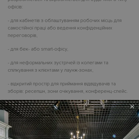
офісів:
- для кабінетів з облаштуванням робочих місць для
самостійної праці або ведення конфіденційних
переговорів,
- для бек- або smart-офісу,
- для неформальних зустрічей із колегами та
спілкування з клієнтами у лаунж-зонах,
- відкритий простір для приймання відвідувачів та
зборів: ресепшн, зони очікування, конференц-спейс.
×
Письмовий стіл
E.O.S
розроблений для динамічних та
ефективних керівників. Великі ламіновані поверхні з
ефектом дерева або скляні стільниці, комоди с
висувними шухлядами, оздоблені плавним висуванням,
мобільні тумби на роликах, корисні аксесаури -