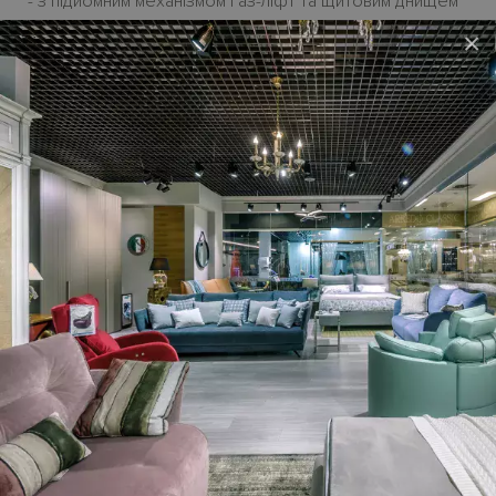
- з підйомним механізмом газ-ліфт та щитовим днищем
×
- опційне зі слайдовим днищем-книжкою на роликах з
націнкою до 10 %.
Висота сом'є
Floor - H37 см, з ніжками Brick - 43 cм.
Ніжки
- стандартні ніжки Brick висотою H6 см у кольорі
євкаліпт або мед, а также опційни ніжки і варіанти
кольору.
У стандартну комплектацію ліжка не входить матрац,
який можна додатково обрати у відповідній категорії.
Ціна ліжка на сайті - у початковій категорії тканини.
Виготовляються
під замовлення.
Можливо замовити
ліжко для матрацу шириною 90-, 120-, 160- і 180 см і
глибиною 190-, 200- і 210 см.
Термін постачання з Італії
до
2,5
місяців.