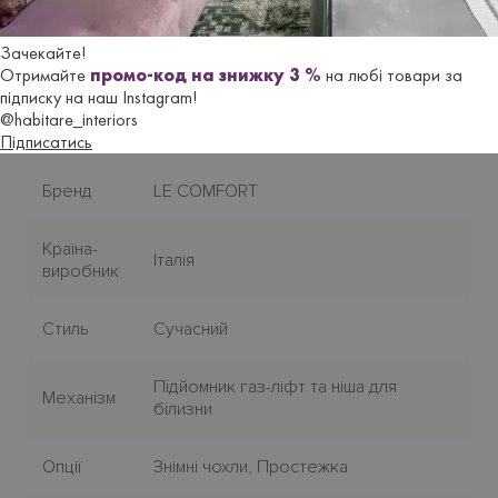
Гарантійний термін
- 18 місяців.
Зачекайте!
Отримайте
промо-код на знижку 3 %
на любі товари за
підписку на наш Instagram!
Характеристики
@habitare_interiors
Підписатись
Бренд
LE COMFORT
Країна-
Італія
виробник
Стиль
Сучасний
Пiдйомник газ-ліфт та ніша для
Механiзм
бiлизни
Опції
Знімні чохли, Простежка