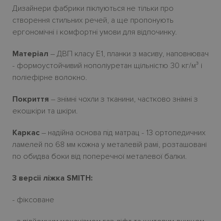
Дизайнери фабрики піклуються не тільки про
створення стильних речей, а ще пропонують
ергономічнi і комфортнi умови для відпочинку.
Матеріал
– ДВП класу E1, планки з масиву, наповнювач
- формоустойчивий нополіуретан щільністю 30 кг/м³ і
поліефірне волокно.
Покриття
– знiмнi чохли з тканини, частково знiмнi з
екошкiри та шкіри.
Каркас
– надiйна основа пiд матрац - 13 ортопедичних
ламелей по 68 мм кожна у металевiй рамi, розташовані
по обидва боки від поперечної металевої балки.
3 версіі ліжка SMITH:
- фіксоване