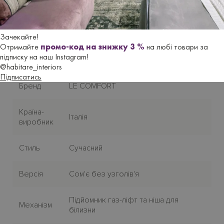
Гарантійний термін
- 18 місяців.
Зачекайте!
Отримайте
промо-код на знижку 3 %
на любі товари за
Характеристики
підписку на наш Instagram!
@habitare_interiors
Підписатись
Бренд
LE COMFORT
Країна-
Італія
виробник
Стиль
Сучасний
Версія
Сом'є без узголів'я
Пiдйомник газ-ліфт та ніша для
Механiзм
бiлизни