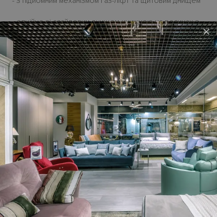
- з підйомним механізмом газ-ліфт та щитовим днищем
- опційне зі слайдовим днищем-книжкою на роликах з
×
націнкою до 10 %.
Висота сом'є
Floor - H36 см, з ніжками Spike - 50 cм.
Ніжки
- стандартні ніжки Spike висотою H13 см у
кольорі євкаліпт, а також опційни ніжки і варіанти
кольору.
У стандартну комплектацію ліжка не входить матрац,
який можна додатково обрати у відповідній категорії.
Ціна ліжка на сайті - у початковій категорії тканини.
Виготовляються
під замовлення.
Можливо замовити
ліжко для матрацу шириною 90-, 120-, 160- і 180 см і
глибиною 190-, 200- і 210 см.
Термін постачання з Італії
до
2,5
місяців.