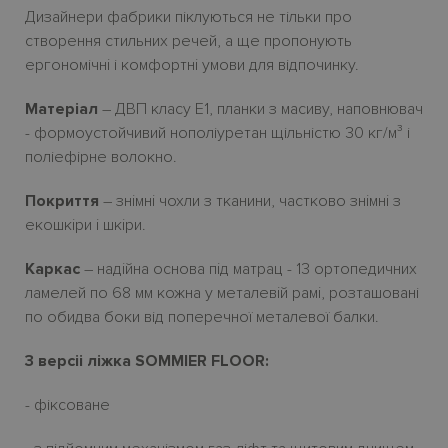
Дизайнери фабрики піклуються не тільки про
створення стильних речей, а ще пропонують
ергономічнi і комфортнi умови для відпочинку.
Матеріал
– ДВП класу E1, планки з масиву, наповнювач
- формоустойчивий нополіуретан щільністю 30 кг/м³ і
поліефірне волокно.
Покриття
– знiмнi чохли з тканини, частково знiмнi з
екошкiри i шкiри.
Каркас
– надiйна основа пiд матрац - 13 ортопедичних
ламелей по 68 мм кожна у металевiй рамi, розташовані
по обидва боки від поперечної металевої балки.
3 версіі ліжка SOMMIER FLOOR:
- фіксоване