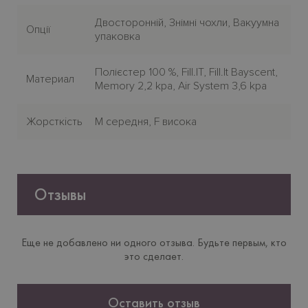
Двосторонній, Знімні чохли, Вакуумна
Опції
упаковка
Полієстер 100 %, Fill.IT, Fill.It Bayscent,
Материал
Memory 2,2 kpa, Air System 3,6 kpa
Жорсткiсть
M середня, F висока
Отзывы
Еще не добавлено ни одного отзыва. Будьте первым, кто
это сделает.
Оставить отзыв