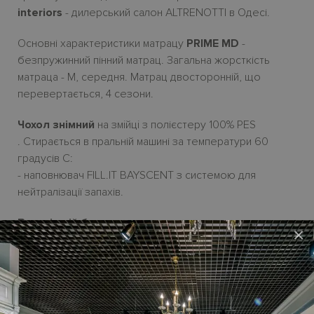
interiors
- дилерський салон ALTRENOTTI в Одесі.
Основні характеристики матрацу
PRIME
MD
-
безпружинний пінний матрац. Загальна жорсткість
матраца - M, середня. Матрац двосторонній, що
перевертається, 4 сезони.
Чохол знімний
на змiйцi з полієстеру 100% PES
.
Стирається в пральній машині за температури 60
градусів С:
- наповнювач FILL.IT BAYSCENT з системою для
нейтралізації запахів.
Внутрішній блок
:
×
- активна інноваційна піна AIR SYSTEM щільність 3,7 kpa,
- шар пам'яті MEMORY 2,2 kpa.