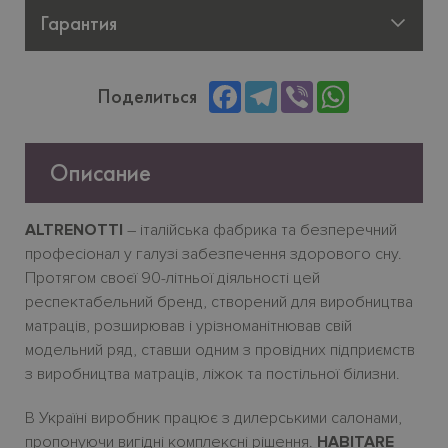
Гарантия
Facebook
Telegram
Viber
WhatsApp
Поделиться
Описание
ALTRENOTTI
– італійська фабрика та безперечний
професіонал у галузі забезпечення здорового сну.
Протягом своєї 90-літньої діяльності цей
респектабельний бренд, створений для виробництва
матраців, розширював і урізноманітнював свій
модельний ряд, ставши одним з провідних підприємств
з виробництва матраців, ліжок та постільної білизни.
В Україні виробник працює з дилерськими салонами,
пропонуючи вигідні комплексні рішення.
HABITARE