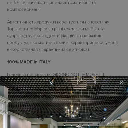
ліній ЧПУ, наявність систем автоматизації та
комп’ютеризації.
Автентичність продукції гарантується нанесенням
Торгівельної Марки на різні елементи меблів та
супроводжується «Ідентифікаційною книжкою
продукту», яка містить технічні характеристики, умови
використання та гарантійний сертифікат.
100% MADE in ITALY
Головна спеціалізація GIORNO NOTTE MORETTI
×
COMPACT - це виробництво шаф, гардеробних, а
також інших корпусних меблів для денної та ночної
зони.
В салоні
HABITARE interiors
є експозиція меблів
бренду і зразки оздоблень. Проектування меблів
відбувається в салоні за допомогою фабричного