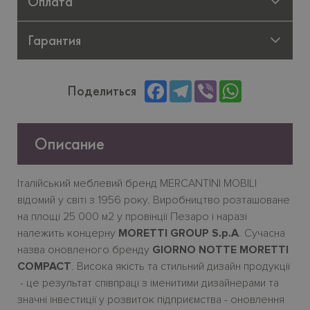
Оплата
Гарантия
Facebook
Telegram
Viber
WhatsApp
Поделиться
Описание
Італійський меблевий бренд MERCANTINI MOBILI
відомий у світі з 1956 року. Виробництво розташоване
на площі 25 000 м2 у провінції Пезаро і наразі
належить концерну
MORETTI GROUP S.p.A
. Сучасна
назва оновленого бренду
GIORNO NOTTE MORETTI
COMPACT
. Висока якість та стильний дизайн продукції
- це результат співпраці з іменитими дизайнерами та
значні інвестиції у розвиток підприємства - оновлення