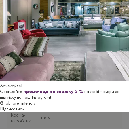
програмного забеспечення.
МАТЕРІАЛИ
тумбочки
GEMMA
:
Корпус - екологічно чистий ДСП класу E1 і МДФ в
матовому лакуванні. Фасади 2-х шухляд мають стильну
ручку з лакованого загартовоного скла. Висувні
шухляди оздоблені доводчиками та мають плавний хід.
Гарантійний термін
- 24 місяца.
Характеристики
Зачекайте!
Отримайте
промо-код на знижку 3 %
на любі товари за
підписку на наш Instagram!
Бренд
MORETTI COMPACT. GIORNO_NOTTE
@habitare_interiors
Підписатись
Країна-
Італія
виробник