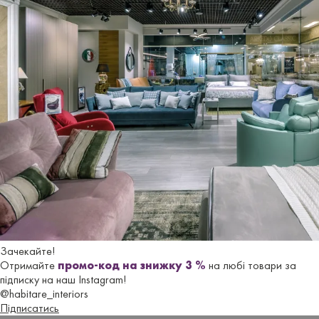
сидіння
Нiжки/
Дерев'яні
основа
Материал
Фліс-букле
Отзывы
Еще не добавлено ни одного отзыва. Будьте первым, кто
это сделает.
Зачекайте!
Отримайте
промо-код на знижку 3 %
на любі товари за
підписку на наш Instagram!
Оставить отзыв
@habitare_interiors
Підписатись