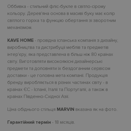
Оббивка - cтильний фліс-букле в світло-сірому
кольору. Дерев'яна основа в масиві буку має колір
світлого горіха та функцію обертання зі зворотним
механізмом.
KAVE HOME
- провідна іспанська компанія з дизайну,
виробництва та дистрибуції меблів та предметів
інтер'єру, яка представлена в більш ніж 80 країнах
світу. Виготовляти високоякісні дизайнерські
предмети та доповняти їх бездоганним сервісом
доставки - це головна мета компанії. Продукція
бренду виробляється в різних частинах світу - в
країнах ЄС - Іспанії, Італії та Португалії, а також в
країнах Південно-Східної Азії.
Ціна обіднього стільця
MARVIN
вказана як на фото.
Гарантійний термін
- 18 місяців.