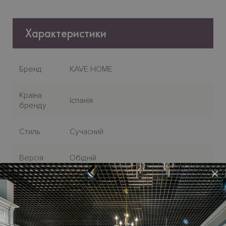
Характеристики
Бренд
KAVE HOME
Країна
Іспанія
бренду
Стиль
Сучасний
Версія
Обідній
×
Висота
49 см
сидіння
Глибина
41 см