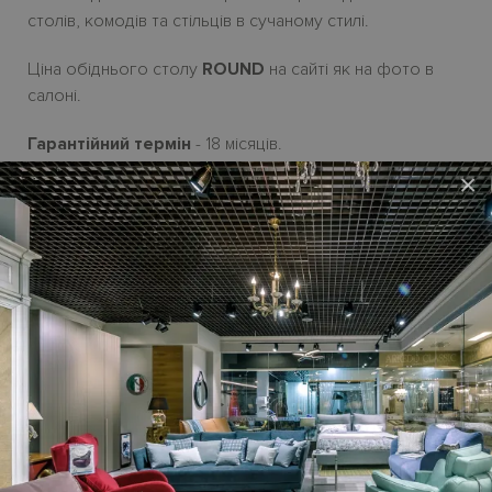
столів, комодів та стільців в сучаному стилі.
Ціна обіднього столу
ROUND
на сайті як на фото в
салоні.
Гарантійний термін
- 18 місяців.
×
Характеристики
Бренд
CICIERELLO GROUP
Країна-
Італія
виробник
Стиль
Сучасний