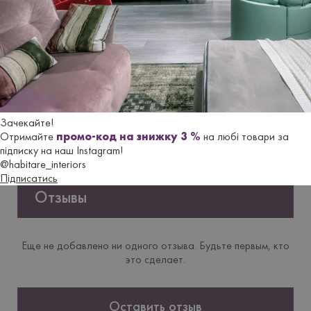
Версія
Розсувний
Форма
Прямокутний, Круглий
Стiльниця
Керамограніт
Нiжки/
Металеві
Зачекайте!
основа
Отримайте
промо-код на знижку 3 %
на любі товари за
підписку на наш Instagram!
@habitare_interiors
Підписатись
Отзывы
Еще не добавлено ни одного отзыва. Будьте первым, кто
это сделает.
Оставить отзыв