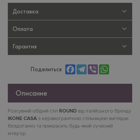
Доставка
Оплата
Гарантия
Facebook
Telegram
Viber
WhatsApp
Поделиться
Описание
Розсувний обідній стіл
ROUND
від італійського бренду
IKONE CASA
з керамогранітною стільницею виглядає
бездоганно та прикрасить будь-який сучасний
інтер'єр.