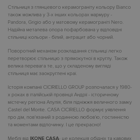
Стільниця з глянцевого керамограніту кольору Bianco
також можлива у 3-х інших кольорах мармуру -
Pandora, Grigio або у матовому керамограніті Nero.
Надійна металева опора пофарбована у відповідні
стільниці кольори - білий, антрацит або чорний.
Поворотний механізм розкладання стільниці легко
перетворює стільницю з прямокутної в круглу. Також
велика перевага те, що у складеному вигляді
стільниця має заокруглені краї.
Історія компанії CICIRIELLO GROUP розпочалася у 1980-
х роках в італійській провінції Андрії - історичному
містечку регіона Апулія, біля підніжжя величного замку
Castel del Monte. СASA CICIRIELLO формує уявлення
про дім, пов'язаний з родинною любов'ю, гостинністю
та моментами відпочинку. І це прекрасно!
Меблі від
IKONE
CASA
- це колекція обідніх та кавових