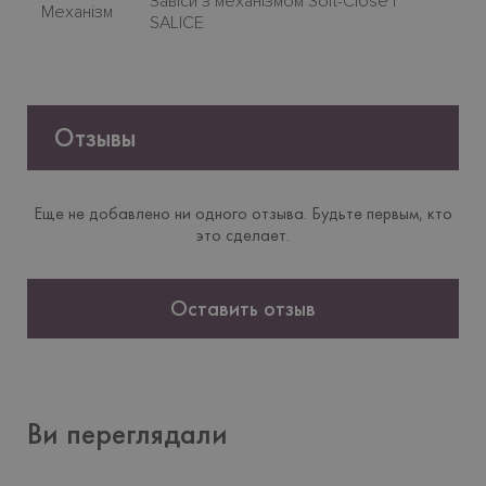
Завiси з механiзмом Soft-Close |
Механiзм
SALICE
Отзывы
Еще не добавлено ни одного отзыва. Будьте первым, кто
это сделает.
Оставить отзыв
Ви переглядали