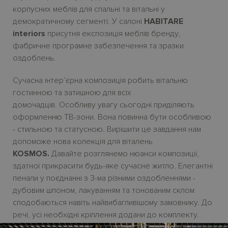
корпусних меблів для спальні та вітальні у
демократичному сегменті. У салоні
HABITARE
interiors
присутня експозиція меблів бренду,
фабричне програмне забезпечення та зразки
оздоблень.
Сучасна інтер’єрна композиція робить вітальню
гостинною та затишною для всіх
домочадців. Особливу увагу сьогодні приділяють
оформленню ТВ-зони. Вона повинна бути особливою
- стильною та статусною. Вирішити це завдання нам
допоможе нова колекцiя для віталень
KOSMOS.
Давайте розглянемо нюанси композицiï,
здатної прикрасити будь-яке сучасне житло. Елегантнi
пенали у поєднанні з 3-ма різними оздобленнями -
дубовим шпоном, лакуванням та тонованим склом
сподобаються навіть найвибагливішому замовнику. До
речі, усі необхідні кріплення додани до комплекту.