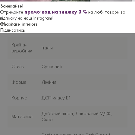
Зачекайте!
Характеристики
Отримайте
промо-код на знижку 3 %
на любі товари за
підписку на наш Instagram!
@habitare_interiors
Бренд
MORETTI COMPACT. GIORNO_NOTTE
Підписатись
Країна-
Італія
виробник
Стиль
Сучасний
Форма
Лінійна
Корпус
ДСП класу E1
Дубовий шпон, Лакований МДФ,
Материал
Скло