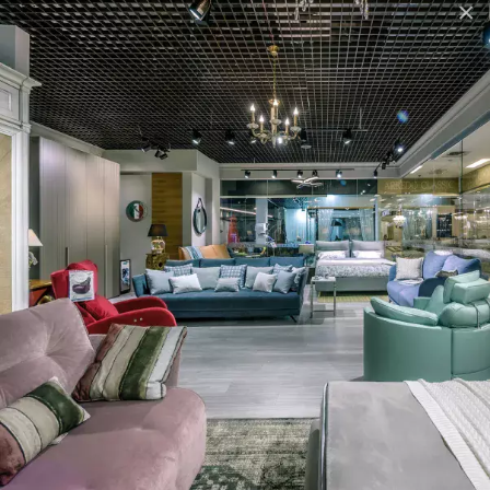
×
МАТЕРІАЛИ
ТВ-композиції:
Корпус
пеналів та полиць - екологічно чистий ДСП
класу E1 та МДФ.
Фасади
пеналів- натуральний дубовий шпон, матове
лакування та прозоре скло з бронзовим відтінком.
Завіси
пеналів - SALICE, Італія, з доводчиками та
плавним ходом.
Ми рекомендуемо звертатися до менеджерів салону
HABITARE interiors
за розробкою
безкоштовного
проекту
згідно завдання та індивідуальних розмірів.
Термін постачання з Італії
до 3-х місяців
.
Гарантійний термін
- 24 місяця.