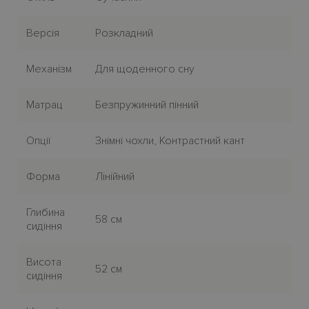
Версія
Розкладний
Механiзм
Для щоденного сну
Матрац
Безпружинний пінний
Опції
Знімні чохли, Контрастний кант
Форма
Лiнiйний
Глибина
58 см
сидіння
Висота
52 см
сидіння