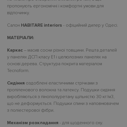
пропонують ергономічн
i
і комфортн
i
умови для
відпочинку.
Салон
HABITARE interiors
- офіцийний дилер у Одесі.
МАТЕРІАЛИ:
Каркас
– масив сосни
різної товщини. Решта деталей
у панелях ДСП класу Е1
і
целюлозних панелях на
основі дерева.
Структура покрита матеріалом
Tecnoform.
Сидіння
оздоблені еластичними стрічками з
пропіленового волокна та латексу. Подушки сидіння
виробляються з пінополіуретану щільністю 30
кг/м3,
що не деформується. Подушки спини з наповнювачем
з поліестерової фібри.
Механізм розкладання
- для щоденного сну.