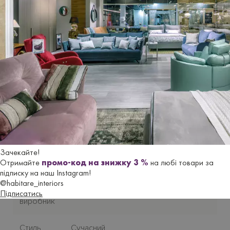
Можливі розміри крісла-ліжка:
112 см | глибина 97/200 см | висота H90 см.
Виготовля
є
ться
під замовлення. Термін постачання з
Італії
до 2,5 місяців
.
Гарантійний термін
- 18 місяців.
Характеристики
Зачекайте!
Отримайте
промо-код на знижку 3 %
на любі товари за
Бренд
LE COMFORT
підписку на наш Instagram!
@habitare_interiors
Країна-
Підписатись
Італія
виробник
Стиль
Сучасний