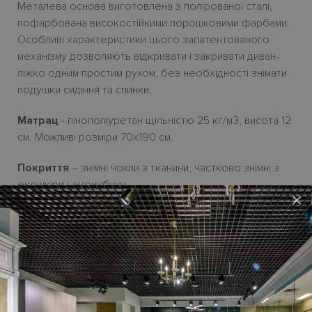
Металева основа виготовлена з полірованої сталі,
пофарбована високостійкими порошковими фарбами.
Особливі характеристики цього запатентованого
механізму дозволяють відкривати і закривати диван-
ліжко одним простим рухом, без необхідності знімати
подушки сидіння та спинки.
Матрац
- пінополіуретан щільністю 25 кг/м3, висота 12
см. Можливі розміри 70х190 см.
Покриття
– зн
i
мн
i
чохли з тканини, частково зн
i
мн
i
з
екошк
i
ри і еконубуку.
×
Ніжки
– металеві
H12 см у алюміниєвому кольорі.
Ціна дивана-ліжка
TAHITI
на сайті – у
початковій
категорії тканини
.
У стандартну комплектацію
м
’яких
мебл
і
в не входять декоративн
і подушки
,
ціну на
як
і
треба обчислювати
додатково.