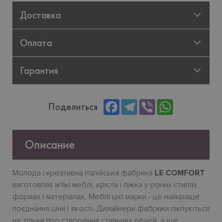
Доставка
Оплата
Гарантия
Facebook
Telegram
Viber
WhatsApp
Поделиться
Описание
Молода
і
креативна
італійська
фабрика
LE COMFORT
виготовляє
м
'
які
меблі
,
крісла
і
ліжка
у
різних
стилях
,
формах
і
матеріалах
.
Меблі
цієї
марки
-
це
найкраще
поєднання
ціни
і
якості
.
Дизайнери фабрики піклуються
не тільки про створення стильних речей, а ще