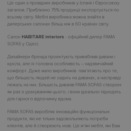
Це один з провідних виробників у Іспанії і Євросоюзу
загалом. Приблизно 75% продукції експортується по
всьому світу. Меблі виробника можна знайти в
дилерських салонах більш ніж в 60 країнах світу.
Салон
HABITARE interiors
- офіційний дилер FAMA
SOFAS у Одесі.
Дизайнери бренда проектують привабливі дивани і
крісла, але їх головна особливість – надзвичайний
комфорт. Дуже мало виробників
пам’ятають про те,
що більшість людей не сидить на диванах, а насправді
лежать на них. Більшість диванів
FAMA
SOFAS
створені
як раз з урахуванням цього, і вони ідеально підходять
для гарного відпочинку вдома.
FAMA SOFAS виробляє інноваційні функціональні
продукти, які не тільки задовольняють потреби
клієнтів, але й створюють нові.
Це м’які меблі, які Вам