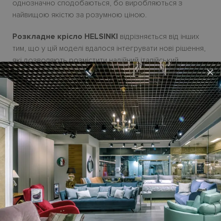
однозначно сподобаються, бо виробляються з
найвищою якістю за розумною ціною.
Розкладне крісло HELSINKI
відрізняється від інших
тим, що у цій моделі вдалося інтегрувати нові рішення,
які дозволяють розмістити надійний італійський
×
механізм для щоденного сну у дизайн, який ніколи не
змусить подумати, що насправді це крісло-ліжко. А
якісний пінний матрац
VISCOELASTIC FOAM
висотою
13 см зробить Ваш сон ідеальним.
Чудова візуальна легкість і зручність в прибиранні
досягаються завдяки високим дерев’яним ніжкам
висотою H15 см. А вигнуті підлокітники додають кріслу
вишуканості.
Крісло-ліжко HELSINKI виготовляється під замовлення.
Термін постачання з Іспанії
до 3-x місяців
.
Гарантійний термін
- 18 місяців.