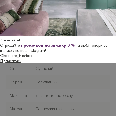
Характеристики
Бренд
FAMA SOFAS
Зачекайте!
Отримайте
промо-код на знижку 3 %
на любі товари за
Країна-
підписку на наш Instagram!
Iспанiя
виробник
@habitare_interiors
Підписатись
Стиль
Сучасний
Версія
Розкладний
Механiзм
Для щоденного сну
Матрац
Безпружинний пінний