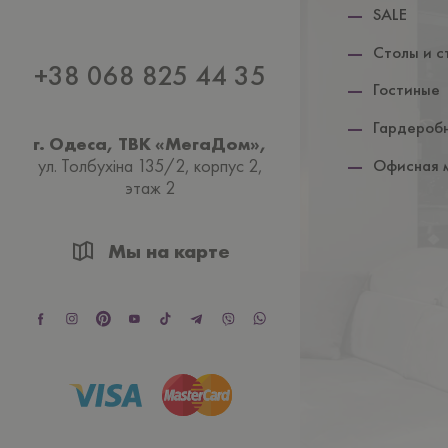
SALE
Столы и с
+38 068 825 44 35
Гостиные
Гардероб
г. Одеса, ТВК «МегаДом»,
ул. Толбухiна 135/2, корпус 2,
Офисная 
этаж 2
Мы на карте