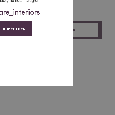
писку на наш Instagram!
re_interiors
Підписатись
Оставить отзыв