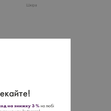
Шкіра
×
екайте!
од на знижку 3 %
на любі