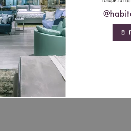
товари за під
@habita
то это сделает.