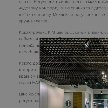
для ніг. Регульовані сидіння та підніжка крі
чудовому комфорту. М'які спинка та підголів
шиї та попереку. Механічне регулювання по
зручне і легке.
Крісло-релакс KIM має вишуканий дизайн, ві
неймовірно зручне. Вигнуті лаконічні форми
привабливим для поєднання з будь-яким ди
виробника FAMA SOFAS
.
Крісло доступне до замовлення в вигляді ме
моторизованого. Можно обрати оббивку з тк
зразкам виробника. Актуальні зразки оббив
салонi HABITARE interiors в Одесі.
Ціна крісла-релакс
KIM
в онлайн-магазині - 
регулюванням в оббивці з натуральної шкіри