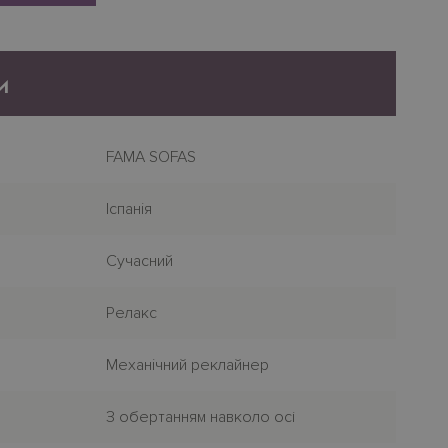
и
FAMA SOFAS
Iспанiя
Сучасний
Релакс
Механiчний реклайнер
З обертанням навколо осі