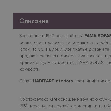
Описание
Заснована в 1970 році фабрика
FAMA SOFA
розвинена і технологічна компанія з виробни
Іспанії та ЄС в цілому. Оригінальні дивани т
продаються тількі в дилерських салонах, що
країнах світу. М'якi меблі від FAMA SOFAS
- ц
комфорті!
Салон
HABITARE interiors
- офіційний дилер 
Крiсло-релакс
KIM
оснащене зручною функц
165
°,
механічним реклайнером спинки та вб