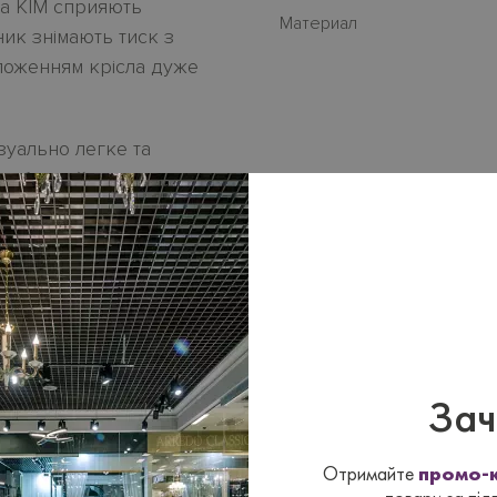
сла KIM сприяють
Материал
ник знімають тиск з
ложенням крісла дуже
зуально легке та
 роблять його
ваном з колекції
ханічного або
анини або шкіри по
ки є в дилерському
Зач
з механічним
.
Отримайте
промо-к