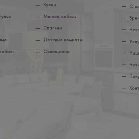
колонтит
Кухни
О н
тулья
Мягкая мебель
Бре
Спальни
Нов
ные
Детские комнаты
Усл
мебель
Освещение
Наш
Нов
Пок
Кон