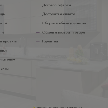
ул
ас
Договор оферты
нды
Доставка и оплата
ости
Сборка мебели и монтаж
уги
Обмен и возврат товара
и проекты
Гарантия
инки
упателям
такты