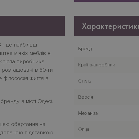
Характеристик
S
- це найбільш
Бренд
цтва м'якіх меблів в
а крісла виробника
Країна-виробник
 розташовані в 60-ти
е філософія життя в
Стиль
Версія
бренду в місті Одесі.
Механiзм
ією обертання на
Опції
удованою підставкою