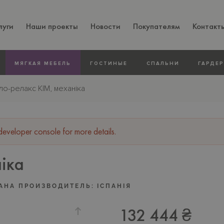
луги
Наши проекты
Новости
Покупателям
Контакт
МЯГКАЯ МЕБЕЛЬ
ГОСТИНЫЕ
СПАЛЬНИ
ГАРДЕ
ло-релакс KIM, механіка
veloper console for more details.
іка
АНА ПРОИЗВОДИТЕЛЬ:
IСПАНIЯ
132 444 ₴