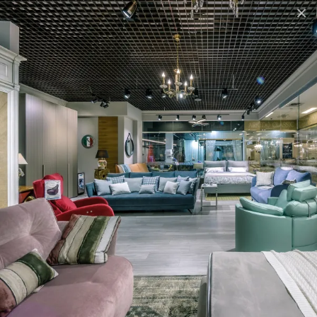
×
натуральними барвниками. Дуже гладка і з віком
чудово патинується. В
она
вимагає додаткового
догляду,
бо не оброблена хімічними речовинами і це
надає меблям унікальний характер.
Ціна крісла і підставки для ніг
ARFTERWOK
- як на
фото.
Гарантійний термін
- 18 місяців.
Характеристики
Бренд
CONFORM
Країна-
Швецiя
виробник