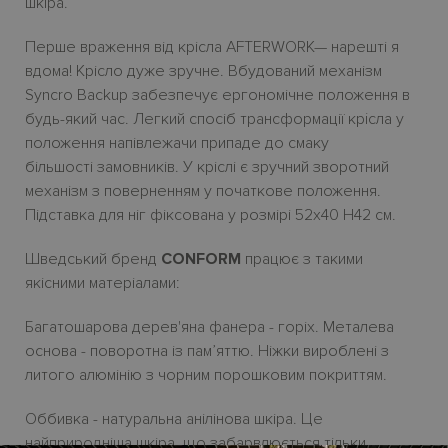
шкіра.
Перше враження від крісла AFTERWORK— нарешті я
вдома!
К
рісло дуже зручне. Вбудований механізм
Syncro Backup забезпечує ергономічне положення в
будь-який час. Легкий спосіб трансформації кр
i
сла у
положення напівлежачи припаде до смаку
більшості замовників.
У кріслі є зручний зворотний
механізм з поверненням у початкове положення.
Підставка для ніг фіксована у розмірі 52х40 H42 см.
Шведський бренд
CONFORM
працює з такими
якісними матеріалами:
Багатошарова дерев'яна фанера - горіх. Металева
основа - поворотна із пам’яттю. Ніжки вироблені з
литого алюмінію з чорним порошковим покриттям.
Оббивка - натуральна анілінова шкіра.
Це
найприродніша
шкіра, що забарвлюється тільки