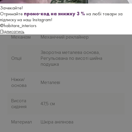
Стиль
Сучасний
Зачекайте!
Отримайте
промо-код на знижку 3 %
на любі товари за
підписку на наш Instagram!
Версія
Релакс
@habitare_interiors
Підписатись
Механiзм
Механiчний реклайнер
Зворотна металева основа,
Опції
Регульована по висотi шийна
подушка
Нiжки/
Металеві
основа
Висота
47,5 см
сидіння
Материал
Шкіра анілінова