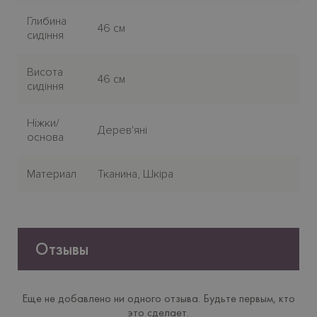
Глибина
46 см
сидіння
Висота
46 см
сидіння
Нiжки/
Дерев'яні
основа
Материал
Тканина, Шкіра
Отзывы
Еще не добавлено ни одного отзыва. Будьте первым, кто
это сделает.