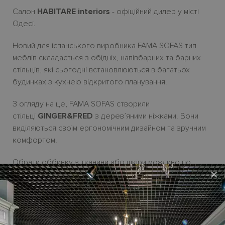
Салон
HABITARE interiors
- офіційний дилер у місті
Одесі.
Новий для іспанського виробника FAMA SOFAS тип
меблів складається з обідніх, напівбарних та барних
стільців, які сьогодні встановлюються в багатьох
будинках з кухнею відкритого планування.
З огляду на це, FAMA SOFAS створили
стільці
GINGER&
FRED
з дерев’яними ніжками. Вони
виділяються своїм ергономічним дизайном та зручним
комфортом.
Обрати оббивку з тканини або шкіри можливо по
×
зразкам виробника. Можливі кольори дерев'яних
ніжек - натуральний, горіх, вишня, венге, чорний,
жовтий, димчастий та сріблястий. Усі актуальні зразки
оббивки є у дилерському салонi HABITARE interiors.