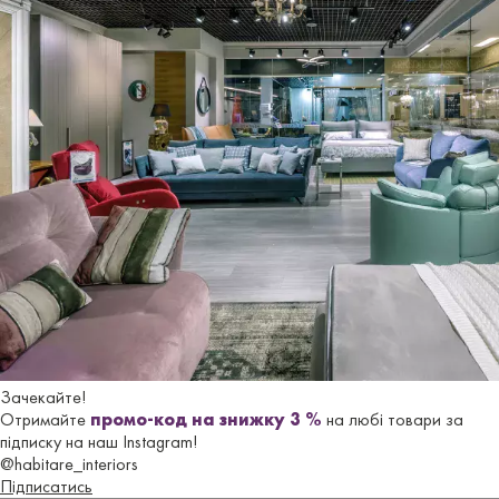
Ціна стільців GINGER на сайті вказана iз розрахунку
розміщення замовлення
від 4-х штук
в оббивці з
тканини.
Гарантійний термін - 18 місяців.
Характеристики
Бренд
FAMA SOFAS
Країна-
Iспанiя
виробник
Зачекайте!
Стиль
Сучасний
Отримайте
промо-код на знижку 3 %
на любі товари за
підписку на наш Instagram!
@habitare_interiors
Версія
Обідній
Підписатись