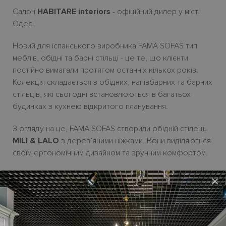
Салон
HABITARE interiors
- офіційний дилер у місті
Одесі.
Новий для іспанського виробника FAMA SOFAS тип
меблів, обідні та барні стільці - це те, що клієнти
постійно вимагали протягом останніх кількох років.
Колекція складається з обідних, напівбарних та барних
стільців, які сьогодні встановлюються в багатьох
будинках з кухнею відкритого планування.
З огляду на це, FAMA SOFAS створили обідній стілець
MILI & LALO
з дерев’яними ніжками. Вони виділяються
своїм ергономічним дизайном та зручним комфортом.
Обрати оббивку з тканини або шкіри можливо по
×
зразкам виробника. Можливі кольори дерев'яних
ніжек - натуральний, горіх, вишня, венге та чорний. Усі
актуальні зразки оббивки є у дилерському салонi
HABITARE interiors.