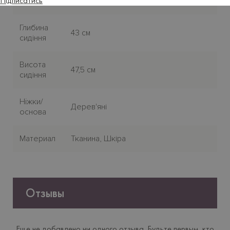
Підписатись
Версія
Обідній
Глибина
43 см
сидіння
Висота
47,5 см
сидіння
Нiжки/
Дерев'яні
основа
Материал
Тканина, Шкіра
Отзывы
Еще не добавлено ни одного отзыва. Будьте первым, кто