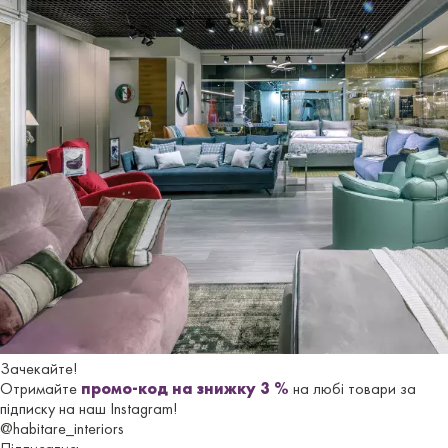
Ціна стільця MILI & LALO на сайті вказана iз розрахунку
розміщення замовлення
від 4-х штук
в оббивці з
тканини.
Гарантійний термін - 18 місяців.
Характеристики
Бренд
FAMA SOFAS
Країна-
Iспанiя
виробник
Зачекайте!
Отримайте
промо-код на знижку 3 %
на любі товари за
Стиль
Сучасний
підписку на наш Instagram!
@habitare_interiors