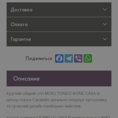
Доставка
Оплата
Гарантия
Facebook
Telegram
Viber
WhatsApp
Поделиться
Описание
Круглий обідній стіл MOKU TONDO IKONE CASA зі
шпону горіха Canaletto ідеально поєднує ергономіку
та сучасний дизайн італійських майстрів.
Історія компанії CICIRIELLO GROUP розпочалася у 1980-