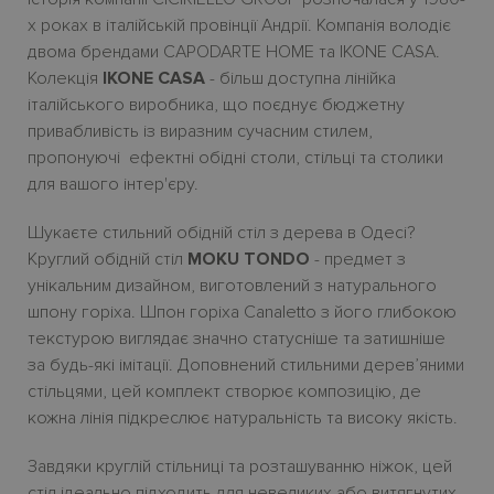
х роках в італійській провінції Андрії. Компанія володіє
двома брендами CAPODARTE HOME та IKONE CASA.
Колекція
IKONE CASA
- більш доступна лінійка
італійського виробника, що поєднує бюджетну
привабливість із виразним сучасним стилем,
пропонуючі ефектні обідні столи, стільці та столики
для вашого інтер'єру.
Шукаєте стильний обідній стіл з дерева в Одесі?
Круглий обідній стіл
MOKU TONDO
- предмет з
унікальним дизайном, виготовлений з натурального
шпону горіха. Шпон горіха Canaletto з його глибокою
текстурою виглядає значно статусніше та затишніше
за будь-які імітації. Доповнений стильними деревʼяними
стільцями, цей комплект створює композицію, де
кожна лінія підкреслює натуральність та високу якість.
Завдяки круглій стільниці та розташуванню ніжок, цей
стіл ідеально підходить для невеликих або витягнутих