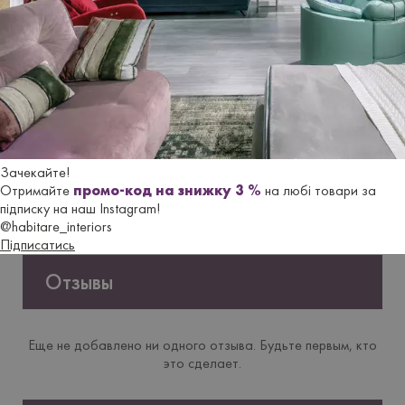
Версія
Обідній
Форма
Круглий
Нiжки/
Дерев'яні
основа
Зачекайте!
Материал
Шпон горіха Canaletto
Отримайте
промо-код на знижку 3 %
на любі товари за
підписку на наш Instagram!
@habitare_interiors
Підписатись
Отзывы
Еще не добавлено ни одного отзыва. Будьте первым, кто
это сделает.