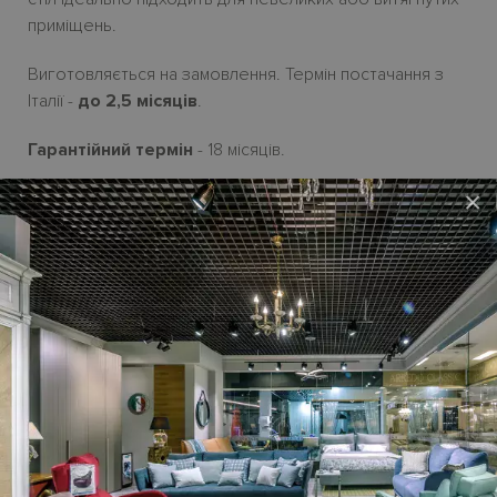
приміщень.
Виготовляється на замовлення. Термін постачання з
Італії -
до 2,5 місяців
.
Гарантійний термін
- 18 місяців.
×
Характеристики
Бренд
CICIERELLO GROUP
Країна-
Італія
виробник
Стиль
Сучасний