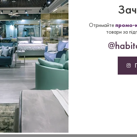
Зач
Отримайте
промо-к
товари за під
@habita