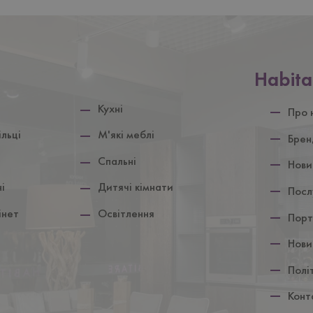
Нижній
Habita
колонтит
Кухнi
Про 
iльцi
М'якi меблi
Брен
Спальні
Нови
і
Дитячi кiмнати
Посл
інет
Освiтлення
Порт
Нови
Полі
Конт