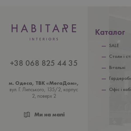
Каталог
SALE
Столи i ст
+38 068 825 44 35
Вiтальнi
Гардеробн
м. Одеса, ТВК «МегаДом»,
вул. Г. Липського, 135/2, корпус
Офiс і каб
2, поверх 2
Ми на мапі