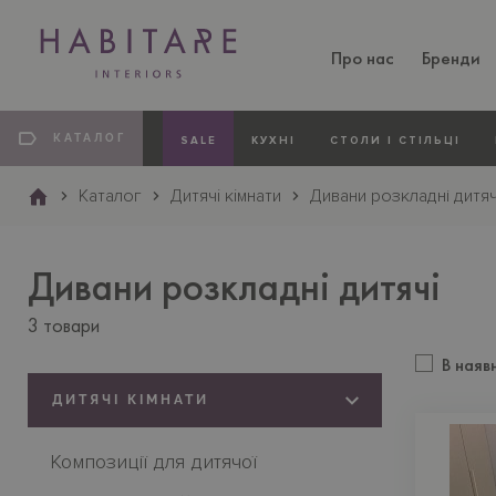
Про нас
Бренди
Основна
навіґація
Категорії
КАТАЛОГ
SALE
КУХНI
СТОЛИ I СТIЛЬЦI
Каталог
Дитячi кiмнати
Дивани розкладні дитяч
Дивани розкладні дитячі
3 товари
В наяв
ДИТЯЧI КIМНАТИ
Композиції для дитячої