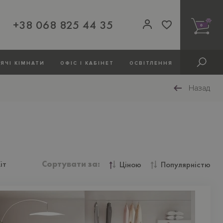
+38 068 825 44 35
0
ЯЧI КIМНАТИ
ОФIС І КАБІНЕТ
ОСВIТЛЕННЯ
Назад
іт
Сортувати за:
Ціною
Популярністю