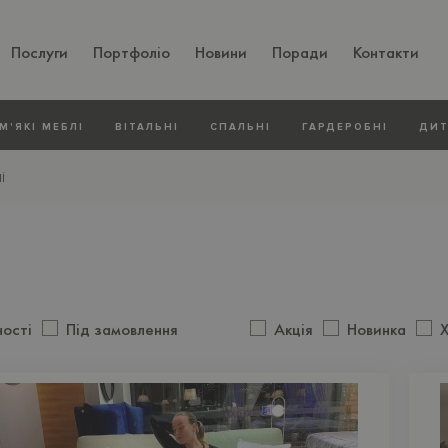
Послуги
Портфоліо
Новини
Поради
Контакти
М'ЯКI МЕБЛI
ВIТАЛЬНI
СПАЛЬНІ
ГАРДЕРОБНІ
ДИТ
і
ності
Під замовлення
Акція
Новинка
Х