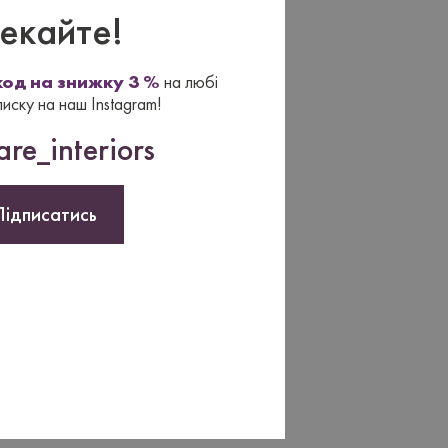
екайте!
од на знижку 3 %
на любі
писку на наш Instagram!
re_interiors
Підписатись