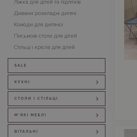
Лiжка для дітей та підлітків
Дивани розкладні дитячі
Комоди для дитячої
Письмовi столи для дітей
Стiльцi і крісла для дітей
SALE
КУХНI
СТОЛИ I СТIЛЬЦI
М'ЯКI МЕБЛI
ВIТАЛЬНI