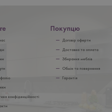
re
Покупцю
ул
нас
Договір оферти
ди
Доставка та оплата
ни
Збирання меблів
уги
Обмін та повернення
фоліо
Гарантія
нки
тика конфіденційності
акти