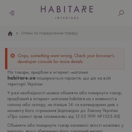
Основна
навіґація
Обмін та повернення товару
Oops, something went wrong. Check your browser's
developer console for more details.
На товари, придбані в інтернет-магазині
habitare.ua
поширюється гарантія, що діє на всій
території України.
У разі необхідності можна обміняти або повернути товар,
придбаний в інтернет-магазині habitare.ua
з наявності в
салону або складу, не пізніше 14-ти календарних днів
з
моменту його отримання (відповідно до Закону України
«Про захист прав споживачів» від 12.05.1991 №1023-XII).
Обмiняти або повернути товар належної якості можливо у
випадку, якщо збережено його товарний вигляд,