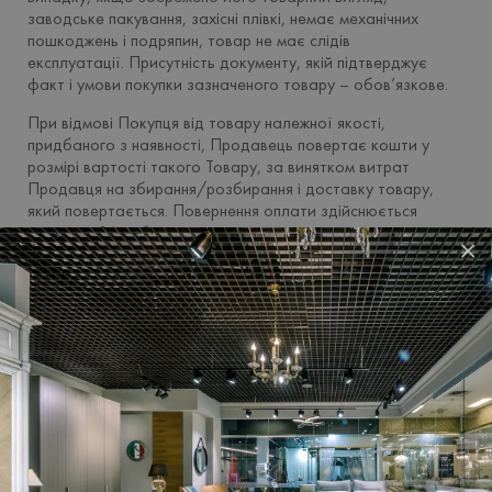
заводське пакування, захiснi плiвкi, немає механічних
пошкоджень i подряпин, товар не має слідів
експлуатації. Присутнiсть документу, якiй підтверджує
факт і умови покупки зазначеного товару – обов’язкове.
При відмові Покупця від товару належної якості,
придбаного з наявноcтi, Продавець повертає кошти у
розмірі вартості такого Товару, за винятком витрат
Продавця на збирання/розбирання i доставку товару,
який повертається. Повернення оплати здійснюється
протягом 14 робочих днів після отримання магазином
×
цього товару. Обмін товару у випадках, передбачених
законом i цим Договором, проводиться після звернення на
нашу електронну пошту, або зателефонувавши нам на
контактний номiр, зазначений на сайті.
ВАЖЛИВО!
Замовник не має права відмовитися від
товару належної якості, що був замовлений у виробника
за бажанням Замовника i має індивідуально-визначені
властивості. Такий товар обміну та поверненню не
підлягає.