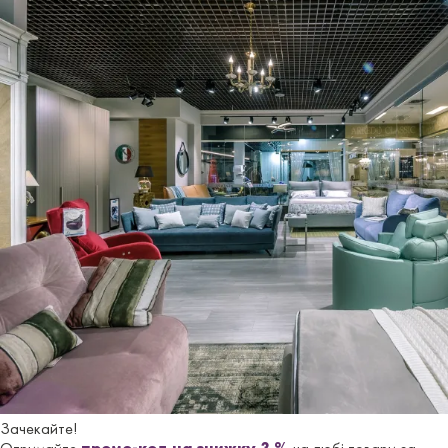
Кухня GRACE
МЕБЛІ ДЛЯ КУХНI
10 400 грн
Купити
Зачекайте!