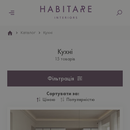
Основна
навіґація
Каталог
Кухнi
Кухнi
15 товарів
Фільтрація
Сортувати за:
Ціною
Популярністю