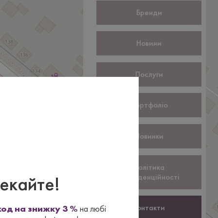
Бренди
Новини
Послуги
×
Портфоліо
Новинки
Політика
екайте!
конфіденційності
Контакти
од на знижку 3 %
на любі