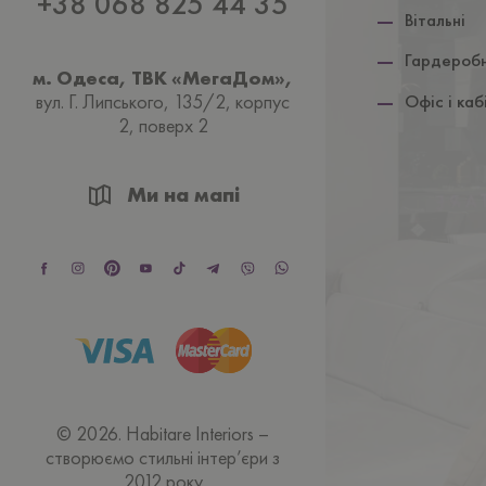
+38 068 825 44 35
Вiтальнi
Гардеробн
м. Одеса, ТВК «МегаДом»,
вул. Г. Липського, 135/2, корпус
Офiс і каб
2, поверх 2
Ми на мапі
© 2026. Habitare Interiors –
створюємо стильні інтер’єри з
2012 року