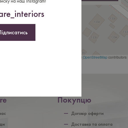
писку на наш Instagram!
re_interiors
Підписатись
Leaflet | ©
OpenStreetMap
contributors
re
Покупцю
ул
нас
Договір оферти
ди
Доставка та оплата