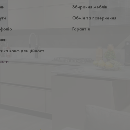
ни
Збирання меблів
уги
Обмін та повернення
фоліо
Гарантія
нки
тика конфіденційності
акти