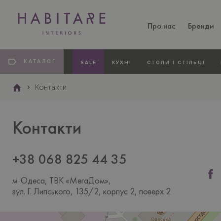
Про нас
Бренди
Основна
навіґація
Категорії
КАТАЛОГ
SALE
КУХНI
СТОЛИ I СТIЛЬЦI
Контакти
Контакти
+38 068 825 44 35
м. Одеса, ТВК «МегаДом»,
вул. Г. Липського, 135/2, корпус 2, поверх 2