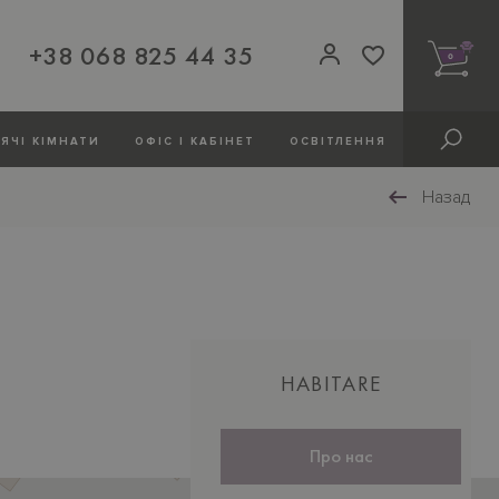
+38 068 825 44 35
0
ЯЧI КIМНАТИ
ОФIС І КАБІНЕТ
ОСВIТЛЕННЯ
Назад
Нижній
HABITARE
колонтитул
Про нас