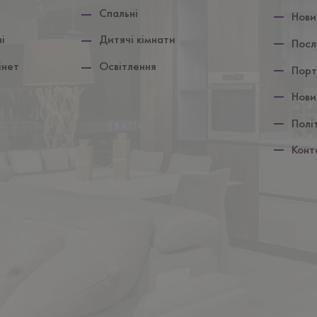
Спальні
Нови
і
Дитячi кiмнати
Посл
інет
Освiтлення
Порт
Нови
Полі
Конт