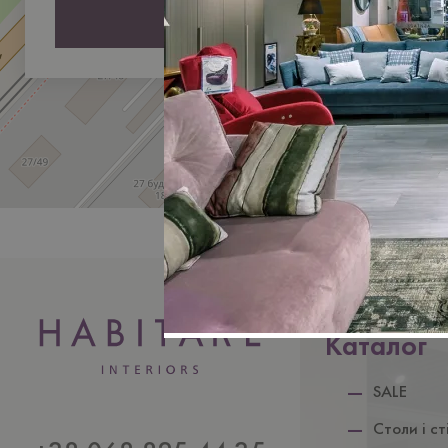
Надіслати
Каталог
SALE
Столи i ст