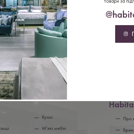
товари за під
@habita
Нижній
Habita
колонтит
Кухнi
Про 
iльцi
М'якi меблi
Брен