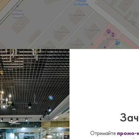
Зач
Отримайте
промо-к