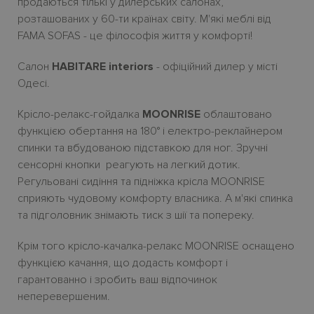
продаються тількі у дилерських салонах,
розташованих у 60-ти країнах світу. М'якi меблі від
FAMA SOFAS - це філософія життя у комфорті!
Салон
HABITARE interiors
- офіційний дилер у місті
Одесі.
Крiсло-релакс-гойдалка
MOONRISE
облаштовано
функцією обертання на 180° і електро-реклайнером
спинки та вбудованою підставкою для ног. Зручні
сенсорні кнопки реагують на легкий дотик.
Регульовані сидіння та підніжка крісла MOONRISE
сприяють чудовому комфорту власника. А м'які спинка
та підголовник знімають тиск з шії та попереку.
Крім того крісло-качалка-релакс MOONRISE оснащено
функцією качання, що додасть комфорт і
гарантованно і зробить ваш відпочинок
неперевершеним.