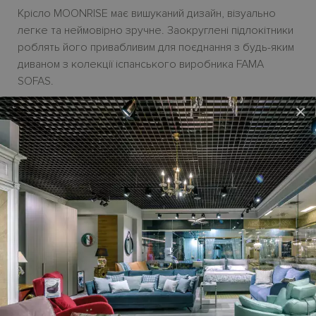
Крісло MOONRISE має вишуканий дизайн, візуально
легке та неймовірно зручне. Заокруглені підлокітники
роблять його привабливим для поєднання з будь-яким
диваном з колекції іспанського виробника FAMA
SOFAS.
×
Крісло доступне до замовлення у моторизованій
версії. Можно обрати оббивку з тканини або шкіри по
зразкам виробника. Усі актуальні зразки оббивки є у
дилерському салонi HABITARE interiors.
Ціна крісла
MOONRISE з електричним реклайнером
на сайті вказана в натуральній шкірі.
Крісло MOONRISE виготовляється під замовлення.
Термін постачання з Іспанії
до 3,5 місяців
.
Гарантійний термін
- 18 місяців.