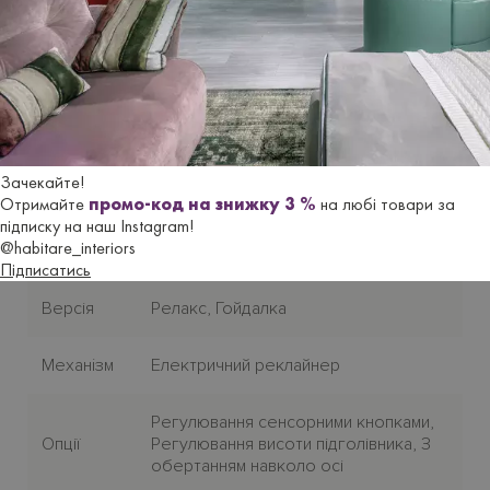
Характеристики
Бренд
FAMA SOFAS
Країна-
Зачекайте!
Iспанiя
виробник
Отримайте
промо-код на знижку 3 %
на любі товари за
підписку на наш Instagram!
@habitare_interiors
Стиль
Сучасний
Підписатись
Версія
Релакс, Гойдалка
Механiзм
Електричний реклайнер
Регулювання сенсорними кнопками,
Опції
Регулювання висоти підголівника, З
обертанням навколо осі